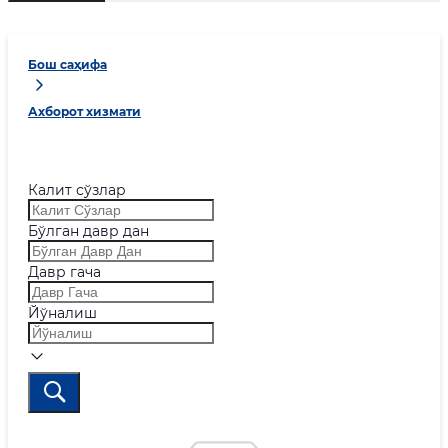
Бош саҳифа
Ахборот хизмати
Калит сўзлар
Бўлган давр дан
Давр гача
Йўналиш