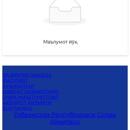
Маълумот йўқ
ВАЗИРЛИК ҲАҚИДА
ФАОЛИЯТ
ҲУЖЖАТЛАР
ДАВЛАТ ХИЗМАТЛАРИ
ОЧИҚ МАЪЛУМОТЛАР
АХБОРОТ ХИЗМАТИ
БОҒЛАНИШ
Ўзбекистон Республикаси Солиқ
Қўмитаси