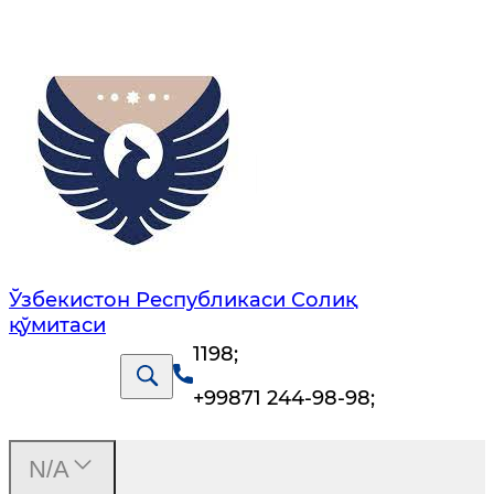
Ўзбекистон Республикаси Солиқ
қўмитаси
1198
;
+99871 244-98-98
;
N/A