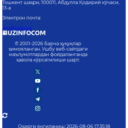
Тошкент шаҳри, 100011, Абдулла Қодирий кўчаси,
13-a
Электрон почта
:
org@soliq.uz
© 2001-
2026
Барча ҳуқуқлар
ҳимояланган. Ушбу веб-сайтдаги
маълумотлардан фойдаланганда
ҳавола кўрсатилиши шарт.
Охирги янгиланиш
:
2026-08-06 17:35:18