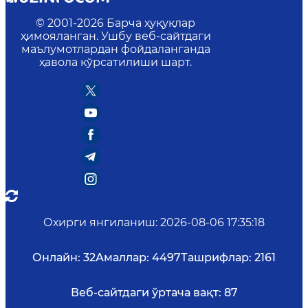
© 2001-
2026
Барча ҳуқуқлар
ҳимояланган. Ушбу веб-сайтдаги
маълумотлардан фойдаланганда
ҳавола кўрсатилиши шарт.
Охирги янгиланиш
:
2026-08-06 17:35:18
Онлайн:
32
Амаллар:
4497
Ташрифлар:
2161
Веб-сайтдаги ўртача вақт:
87