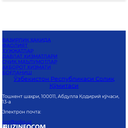
ВАЗИРЛИК ҲАҚИДА
ФАОЛИЯТ
ҲУЖЖАТЛАР
ДАВЛАТ ХИЗМАТЛАРИ
ОЧИҚ МАЪЛУМОТЛАР
АХБОРОТ ХИЗМАТИ
БОҒЛАНИШ
Ўзбекистон Республикаси Солиқ
Қўмитаси
Тошкент шаҳри, 100011, Абдулла Қодирий кўчаси,
13-a
Электрон почта
:
org@soliq.uz