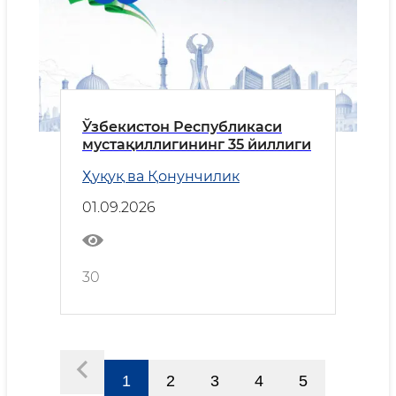
Ўзбекистон Республикаси
мустақиллигининг 35 йиллиги
Ҳуқуқ ва Қонунчилик
01.09.2026
30
1
2
3
4
5