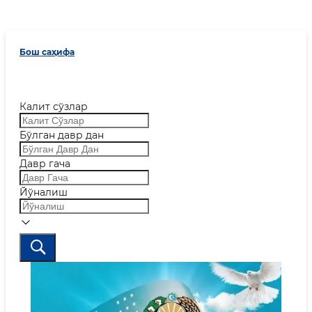
Бош саҳифа
Калит сўзлар
Бўлган давр дан
Давр гача
Йўналиш