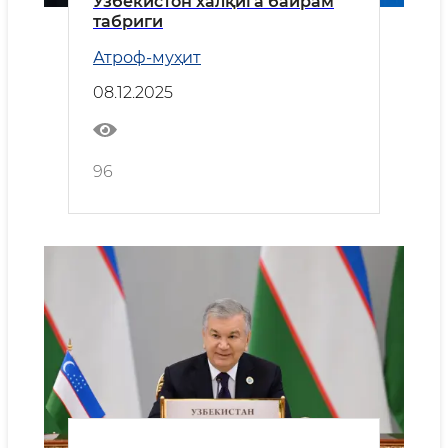
Ўзбекистон халқига байрам
табриги
Атроф-муҳит
08.12.2025
96