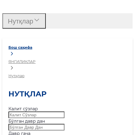
Нутқлар
Нутқлар
Бош саҳифа
ЯНГИЛИКЛАР
Нутқлар
НУТҚЛАР
Калит сўзлар
Бўлган давр дан
Давр гача