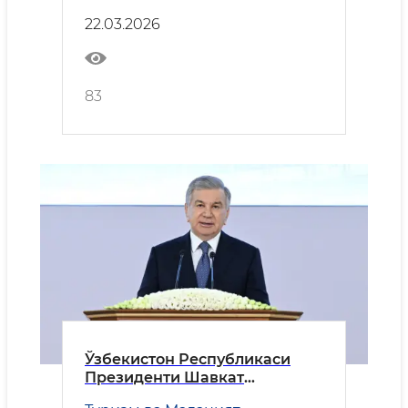
бағишланган тантанали
22.03.2026
маросимдаги табрик нутқи
83
Ўзбекистон Республикаси
Президенти Шавкат
Мирзиёевнинг