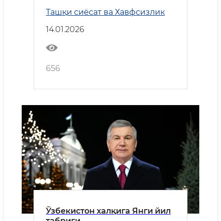
этилганининг 34 йиллиги ва
Ташқи сиёсат ва Хавфсизлик
Ватан ҳимоячилари куни
муносабати билан байрам
14.01.2026
табриги
656
Ўзбекистон халқига Янги йил
табриги