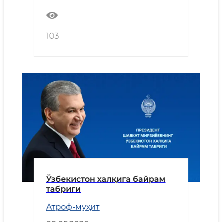
маросимидаги нутқи
103
Ўзбекистон халқига байрам
табриги
Атроф-муҳит