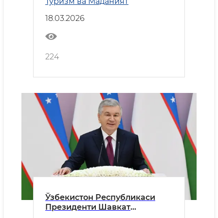
Туризм ва Маданият
Ўзбекистондаги Ислом
цивилизацияси марказининг
18.03.2026
расмий очилиш
маросимидаги нутқи
224
Ўзбекистон Республикаси
Президенти Шавкат
Мирзиёевнинг Халқаро