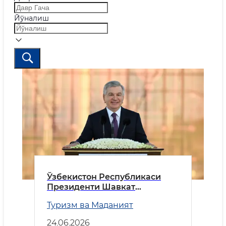
Йўналиш
Ўзбекистон Республикаси
Президенти Шавкат
Мирзиёевнинг учинчи
Туризм ва Маданият
Халқаро мақом санъати
анжуманининг очилиш
24.06.2026