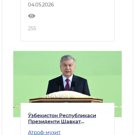
Бошқарувчилар кенгашининг
04.05.2026
йиллик йиғилишидаги нутқи
255
Ўзбекистон Республикаси
Президенти Шавкат
Мирзиёевнинг Наврўз
Атроф-муҳит
умумхалқ байрамига