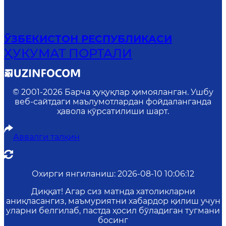
ЎЗБЕКИСТОН РЕСПУБЛИКАСИ
ҲУКУМАТ ПОРТАЛИ
© 2001-
2026
Барча ҳуқуқлар ҳимояланган. Ушбу
веб-сайтдаги маълумотлардан фойдаланганда
ҳавола кўрсатилиши шарт.
Аввалги талқин
Охирги янгиланиш
:
2026-08-10 10:06:12
Диққат! Агар сиз матнда хатоликларни
аниқласангиз, маъмуриятни хабардор қилиш учун
уларни белгилаб, пастда ҳосил бўладиган тугмани
босинг