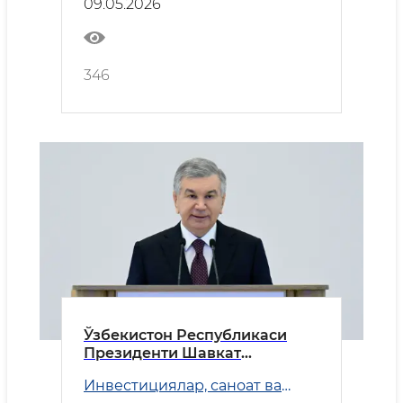
09.05.2026
346
Ўзбекистон Республикаси
Президенти Шавкат
Мирзиёевнинг Осиё
Инвестициялар, саноат ва
тараққиёт банки
савдо