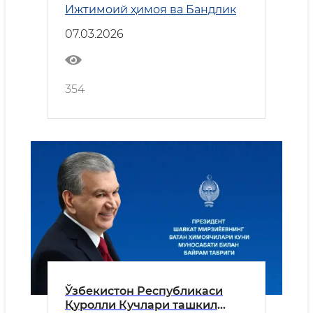
Ижтимоий ҳимоя ва Бандлик
хотин-қизлар кунига
бағишланган тантанали
07.03.2026
маросимдаги нутқи
354
Ўзбекистон Республикаси
Қуролли Кучлари ташкил