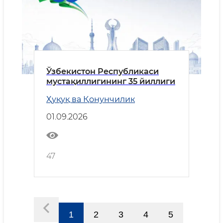
Ўзбекистон Республикаси
мустақиллигининг 35 йиллиги
Ҳуқуқ ва Қонунчилик
01.09.2026
47
1
2
3
4
5