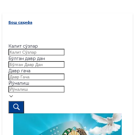
Бош саҳифа
Калит сўзлар
Бўлган давр дан
Давр гача
Йўналиш