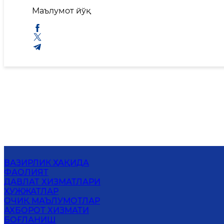
Маълумот йўқ
ВАЗИРЛИК ҲАҚИДА
ФАОЛИЯТ
ДАВЛАТ ХИЗМАТЛАРИ
ҲУЖЖАТЛАР
ОЧИҚ МАЪЛУМОТЛАР
АХБОРОТ ХИЗМАТИ
БОҒЛАНИШ