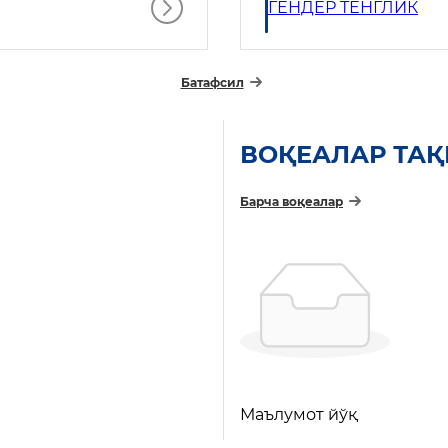
ГЕНДЕР ТЕНГЛИК
Батафсил
ВОҚЕАЛАР ТА
Барча воқеалар
Маълумот йўқ