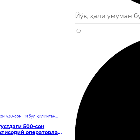
Йўқ, ҳали умуман 
ри 430-сон. Қабул қилинган
устдаги 500-сон
қтисодий операторлар
ритиш ҳақида