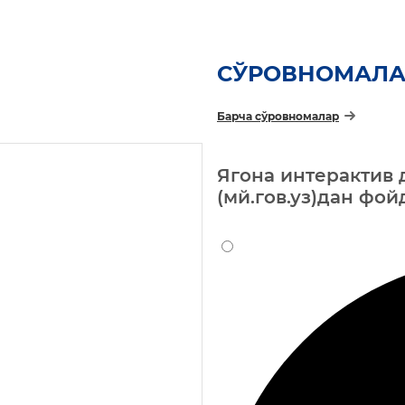
СЎРОВНОМАЛА
Барча сўровномалар
Ягона интерактив 
(мй.гов.уз)дан фо