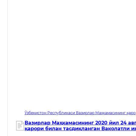
Ўзбекистон Республикаси Вазирлар Маҳкамасининг қаро
сана 04.08.2026. Кучга кириш санаси 06.01.2027
Вазирлар Маҳкамасининг 2020 йил 24 авг
қарори билан тасдиқланган Ваколатли и
тўғрисидаги низомга ўзгартиришлар ки