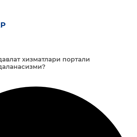
Р
давлат хизматлари портали
йдаланасизми?