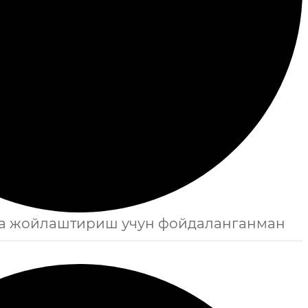
га жойлаштириш учун фойдаланганман