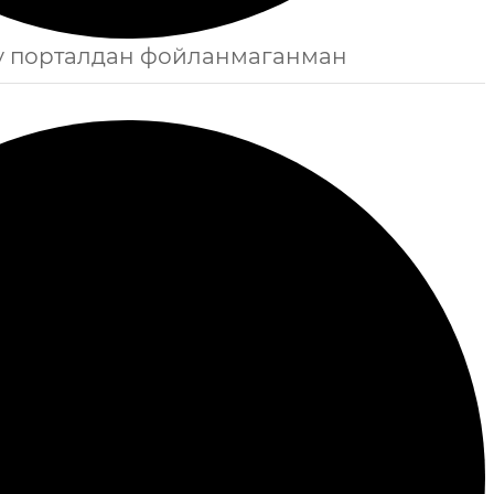
бу порталдан фойланмаганман