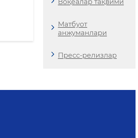
Воқеалар тақвими
Матбуот
анжуманлари
Пресс-релизлар