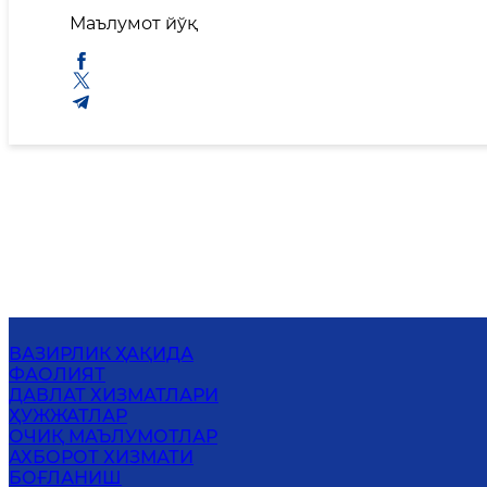
Маълумот йўқ
ВАЗИРЛИК ҲАҚИДА
ФАОЛИЯТ
ДАВЛАТ ХИЗМАТЛАРИ
ҲУЖЖАТЛАР
ОЧИҚ МАЪЛУМОТЛАР
АХБОРОТ ХИЗМАТИ
БОҒЛАНИШ