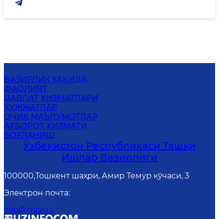
ВАЗИРЛИК ҲАҚИДА
ФАОЛИЯТ
ДАВЛАТ ХИЗМАТЛАРИ
ҲУЖЖАТЛАР
ОЧИҚ МАЪЛУМОТЛАР
АХБОРОТ ХИЗМАТИ
БОҒЛАНИШ
Ўзбекистон Республикаси Ташқи
Ишлар Вазирлиги
100000,Тошкент шаҳри, Амир Темур кўчаси, 3
Электрон почта
:
info@mfa.uz