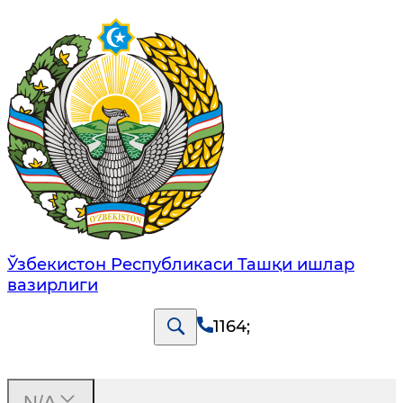
Ўзбекистон Республикаси Ташқи ишлар
вазирлиги
1164
;
N/A