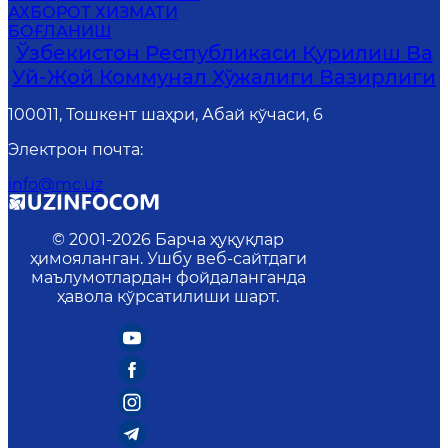
АХБОРОТ ХИЗМАТИ
БОҒЛАНИШ
Ўзбекистон Республикаси Қурилиш Ва
Уй-Жой Коммунал Хўжалиги Вазирлиги
100011, Тошкент шаҳри, Абай кўчаси, 6
Электрон почта
:
info@mc.uz
© 2001-
2026
Барча ҳуқуқлар
ҳимояланган. Ушбу веб-сайтдаги
маълумотлардан фойдаланганда
ҳавола кўрсатилиши шарт.