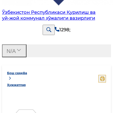
Ўзбекистон Республикаси Қурилиш ва
уй-жой коммунал хўжалиги вазирлиги
1298
;
N/A
Бош саҳифа
Ҳужжатлар