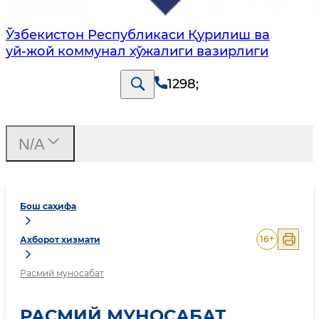
Ўзбекистон Республикаси Қурилиш ва
уй-жой коммунал хўжалиги вазирлиги
1298
;
N/A
Бош саҳифа
16
+
Ахборот хизмати
Расмий муносабат
РАСМИЙ МУНОСАБАТ