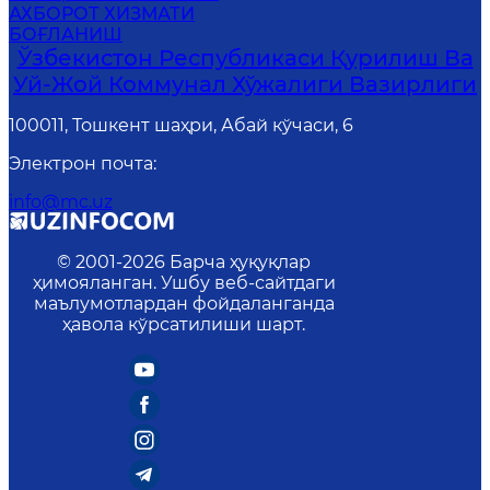
АХБОРОТ ХИЗМАТИ
БОҒЛАНИШ
Ўзбекистон Республикаси Қурилиш Ва
Уй-Жой Коммунал Хўжалиги Вазирлиги
100011, Тошкент шаҳри, Абай кўчаси, 6
Электрон почта
:
info@mc.uz
© 2001-
2026
Барча ҳуқуқлар
ҳимояланган. Ушбу веб-сайтдаги
маълумотлардан фойдаланганда
ҳавола кўрсатилиши шарт.