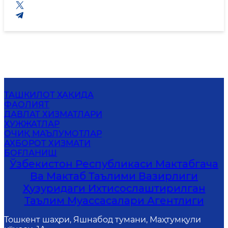
ТАШКИЛОТ ҲАҚИДА
ФАОЛИЯТ
ДАВЛАТ ХИЗМАТЛАРИ
ҲУЖЖАТЛАР
ОЧИҚ МАЪЛУМОТЛАР
АХБОРОТ ХИЗМАТИ
БОҒЛАНИШ
Ўзбекистон Республикаси Мактабгача
Ва Мактаб Таълими Вазирлиги
Ҳузуридаги Ихтисослаштирилган
Таълим Муассасалари Агентлиги
Тошкент шаҳри, Яшнабод тумани, Маҳтумқули