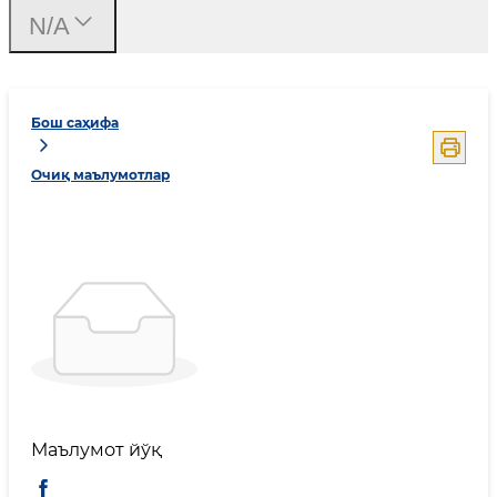
N/A
Бош саҳифа
Очиқ маълумотлар
Маълумот йўқ