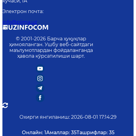
кўчаси, 1А
Электрон почта
:
info@piima.uz
© 2001-
2026
Барча ҳуқуқлар
ҳимояланган. Ушбу веб-сайтдаги
маълумотлардан фойдаланганда
ҳавола кўрсатилиши шарт.
Охирги янгиланиш
:
2026-08-01 17:14:29
Онлайн:
1
Амаллар:
35
Ташрифлар:
35