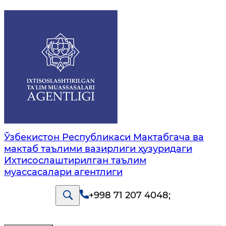
Ўзбекистон Республикаси Мактабгача ва
мактаб таълими вазирлиги ҳузуридаги
Ихтисослаштирилган таълим
муассасалари агентлиги
+998 71 207 4048
;