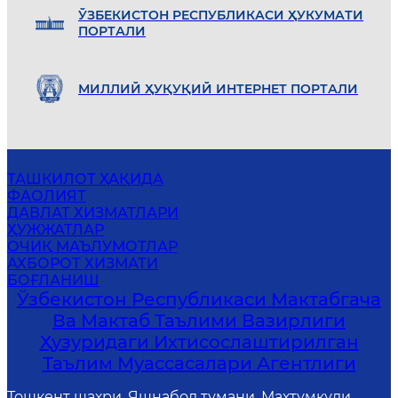
ЎЗБEКИСТОН РEСПУБЛИКАСИ ҲУКУМАТИ
ПОРТАЛИ
МИЛЛИЙ ҲУҚУҚИЙ ИНТEРНEТ ПОРТАЛИ
ТАШКИЛОТ ҲАҚИДА
ФАОЛИЯТ
ДАВЛАТ ХИЗМАТЛАРИ
ҲУЖЖАТЛАР
ОЧИҚ МАЪЛУМОТЛАР
АХБОРОТ ХИЗМАТИ
БОҒЛАНИШ
Ўзбекистон Республикаси Мактабгача
Ва Мактаб Таълими Вазирлиги
Ҳузуридаги Ихтисослаштирилган
Таълим Муассасалари Агентлиги
Тошкент шаҳри, Яшнабод тумани, Маҳтумқули