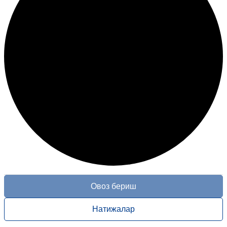
Овоз бериш
Натижалар