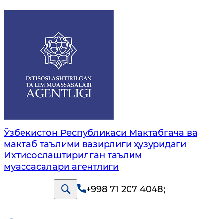
Ўзбекистон Республикаси Мактабгача ва
мактаб таълими вазирлиги ҳузуридаги
Ихтисослаштирилган таълим
муассасалари агентлиги
+998 71 207 4048
;