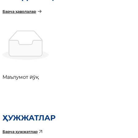
Барча ҳаволалар
Маълумот йўқ
ҲУЖЖАТЛАР
Барча ҳужжатлар