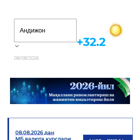
Davlat dasturi
+32.2
Об-ҳаво
08/08/2026
08.08.2026 дан
МБ валюта курслари