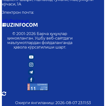
кўчаси, 1А
Электрон почта
:
info@piima.uz
© 2001-
2026
Барча ҳуқуқлар
ҳимояланган. Ушбу веб-сайтдаги
маълумотлардан фойдаланганда
ҳавола кўрсатилиши шарт.
Охирги янгиланиш
:
2026-08-07 23:11:53