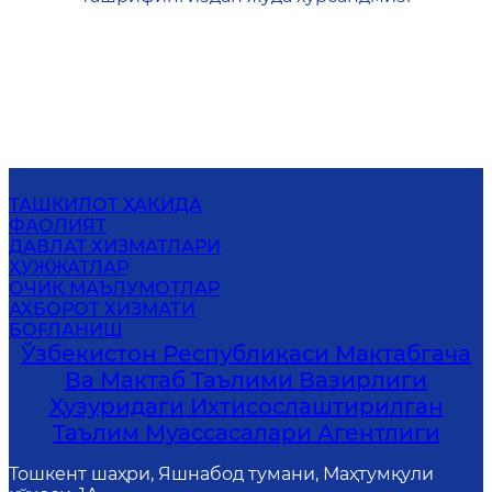
ТАШКИЛОТ ҲАҚИДА
ФАОЛИЯТ
ДАВЛАТ ХИЗМАТЛАРИ
ҲУЖЖАТЛАР
ОЧИҚ МАЪЛУМОТЛАР
АХБОРОТ ХИЗМАТИ
БОҒЛАНИШ
Ўзбекистон Республикаси Мактабгача
Ва Мактаб Таълими Вазирлиги
Ҳузуридаги Ихтисослаштирилган
Таълим Муассасалари Агентлиги
Тошкент шаҳри, Яшнабод тумани, Маҳтумқули