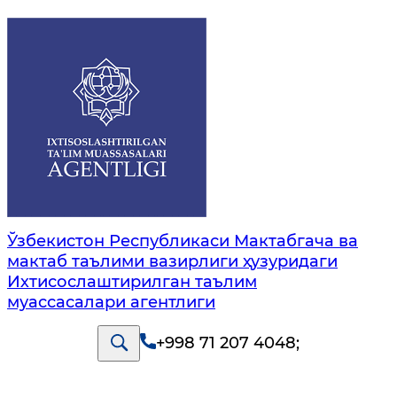
Ўзбекистон Республикаси Мактабгача ва
мактаб таълими вазирлиги ҳузуридаги
Ихтисослаштирилган таълим
муассасалари агентлиги
+998 71 207 4048
;