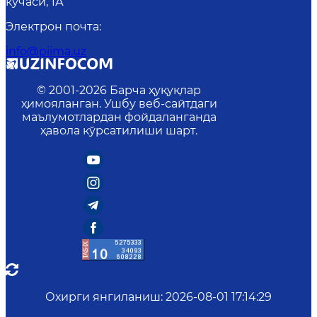
кўчаси, 1А
Электрон почта
:
info@piima.uz
© 2001-
2026
Барча ҳуқуқлар
ҳимояланган. Ушбу веб-сайтдаги
маълумотлардан фойдаланганда
ҳавола кўрсатилиши шарт.
Охирги янгиланиш
:
2026-08-01 17:14:29