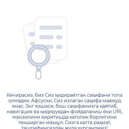
404 — Страница не найд
Кечирасиз, биз Сиз қидираётган саҳифани топа
олмадик. Афсуски, Сиз излаган саҳифа мавжуд
эмас. Энг яхшиси, бош саҳифамизга қайтиб,
навигация ва қидирувдан фойдаланиш ёки URL
манзилини киритишда хатолик борлигини
текширган маъқул. Сизга катта раҳмат,
ташрифингиздан жуда хурсандмиз!