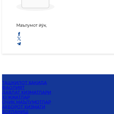
Маълумот йўқ
ТАШКИЛОТ ҲАҚИДА
ФАОЛИЯТ
ДАВЛАТ ХИЗМАТЛАРИ
ҲУЖЖАТЛАР
ОЧИҚ МАЪЛУМОТЛАР
АХБОРОТ ХИЗМАТИ
БОҒЛАНИШ