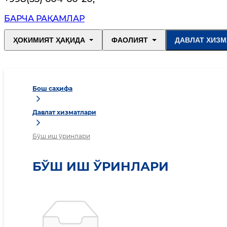
БАРЧА РАҚАМЛАР
ҲОКИМИЯТ ҲАҚИДА
ФАОЛИЯТ
ДАВЛАТ ХИЗМ
Бош саҳифа
Давлат хизматлари
Бўш иш ўринлари
БЎШ ИШ ЎРИНЛАРИ