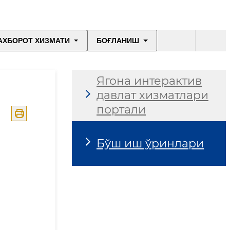
АХБОРОТ ХИЗМАТИ
БОҒЛАНИШ
Ягона интерактив
давлат хизматлари
портали
Бўш иш ўринлари