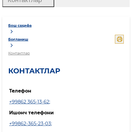
Бош саҳифа
Боғланиш
Контактлар
КОНТАКТЛАР
Телефон
+99862 365-13-62
;
Ишонч телефони
+99862-365-23-03
;