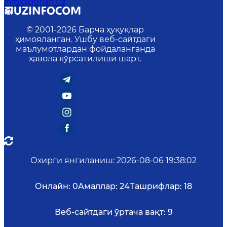
info@gurlan.uz
© 2001-
2026
Барча ҳуқуқлар
ҳимояланган. Ушбу веб-сайтдаги
маълумотлардан фойдаланганда
ҳавола кўрсатилиши шарт.
Охирги янгиланиш
:
2026-08-06 19:38:02
Онлайн:
0
Амаллар:
24
Ташрифлар:
18
Веб-сайтдаги ўртача вақт:
9