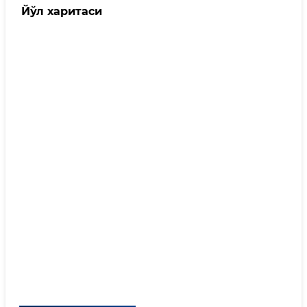
Йўл харитаси