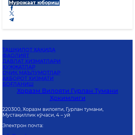
Мурожаат юбориш
ТАШКИЛОТ ҲАҚИДА
ФАОЛИЯТ
ДАВЛАТ ХИЗМАТЛАРИ
ҲУЖЖАТЛАР
ОЧИҚ МАЪЛУМОТЛАР
АХБОРОТ ХИЗМАТИ
БОҒЛАНИШ
Хоразм Вилояти Гурлан Тумани
Ҳокимлиги
220300, Хоразм вилояти, Гурлан тумани,
Мустақиллик кўчаси, 4 – уй
Электрон почта
: