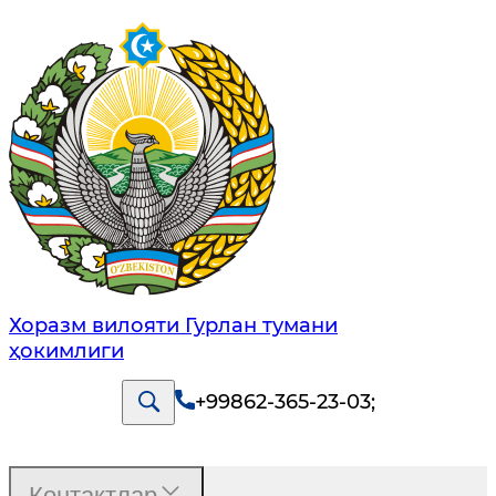
Хоразм вилояти Гурлан тумани
ҳокимлиги
+99862-365-23-03
;
Контактлар