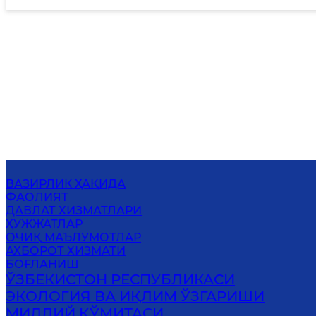
ВАЗИРЛИК ҲАҚИДА
ФАОЛИЯТ
ДАВЛАТ ХИЗМАТЛАРИ
ҲУЖЖАТЛАР
ОЧИҚ МАЪЛУМОТЛАР
АХБОРОТ ХИЗМАТИ
БОҒЛАНИШ
ЎЗБЕКИСТОН РЕСПУБЛИКАСИ
ЭКОЛОГИЯ ВА ИҚЛИМ ЎЗГАРИШИ
МИЛЛИЙ ҚЎМИТАСИ