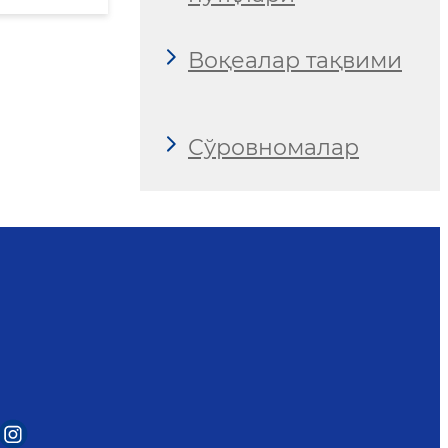
Воқеалар тақвими
Сўровномалар