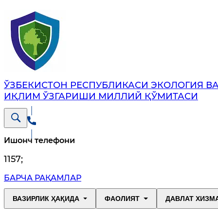
ЎЗБЕКИСТОН РЕСПУБЛИКАСИ ЭКОЛОГИЯ В
ИҚЛИМ ЎЗГАРИШИ МИЛЛИЙ ҚЎМИТАСИ
Ишонч телефони
1157
;
БАРЧА РАҚАМЛАР
ВАЗИРЛИК ҲАҚИДА
ФАОЛИЯТ
ДАВЛАТ ХИЗМ