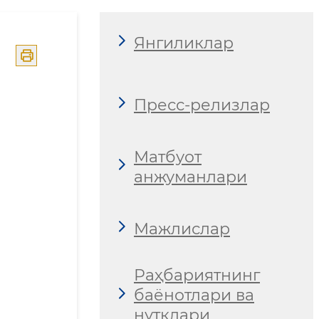
Янгиликлар
Пресс-релизлар
Матбуот
анжуманлари
Мажлислар
Раҳбариятнинг
баёнотлари ва
нутқлари