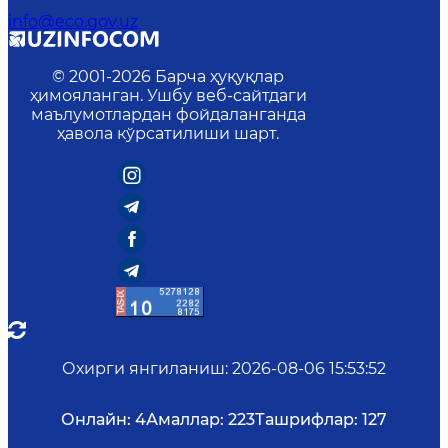
info@eco.gov.uz
© 2001-
2026
Барча ҳуқуқлар
ҳимояланган. Ушбу веб-сайтдаги
маълумотлардан фойдаланганда
ҳавола кўрсатилиши шарт.
Охирги янгиланиш
:
2026-08-06 15:53:52
Онлайн:
4
Амаллар:
223
Ташрифлар:
127