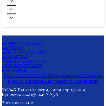
ВАЗИРЛИК ҲАҚИДА
ФАОЛИЯТ
ДАВЛАТ ХИЗМАТЛАРИ
ҲУЖЖАТЛАР
ОЧИҚ МАЪЛУМОТЛАР
АХБОРОТ ХИЗМАТИ
БОҒЛАНИШ
Ўзбекистон Республикаси Экология Ва
Иқлим Ўзгариши Миллий Қўмитаси
100043, Тошкент шаҳри, Чилонзор тумани,
Бунёдкор шоҳ кўчаси, 7-А уй
Электрон почта
: