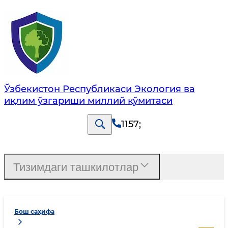
Ўзбекистон Республикаси Экология ва
иқлим ўзгариши миллий қўмитаси
1157
;
Тизимдаги ташкилотлар
Бош саҳифа