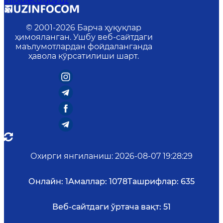
info@eco.gov.uz
© 2001-
2026
Барча ҳуқуқлар
ҳимояланган. Ушбу веб-сайтдаги
маълумотлардан фойдаланганда
ҳавола кўрсатилиши шарт.
Охирги янгиланиш
:
2026-08-07 19:28:29
Онлайн:
1
Амаллар:
1078
Ташрифлар:
635
Веб-сайтдаги ўртача вақт:
51