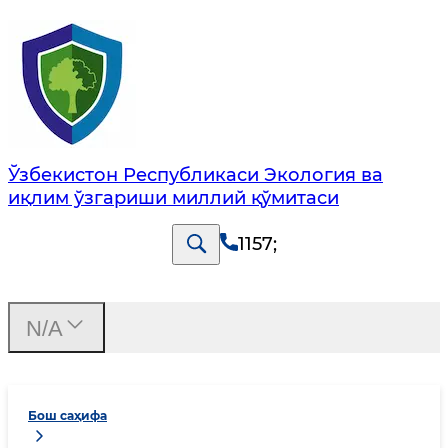
Ўзбекистон Республикаси Экология ва
иқлим ўзгариши миллий қўмитаси
1157
;
N/A
Бош саҳифа