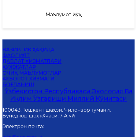
Маълумот йўқ
ВАЗИРЛИК ҲАҚИДА
ФАОЛИЯТ
ДАВЛАТ ХИЗМАТЛАРИ
ҲУЖЖАТЛАР
ОЧИҚ МАЪЛУМОТЛАР
АХБОРОТ ХИЗМАТИ
БОҒЛАНИШ
Ўзбекистон Республикаси Экология Ва
Иқлим Ўзгариши Миллий Қўмитаси
100043, Тошкент шаҳри, Чилонзор тумани,
Бунёдкор шоҳ кўчаси, 7-А уй
Электрон почта
: