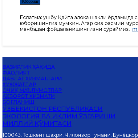
Юбориш
Еслатма: ушбу Қайта алоқа шакли ёрдамида 
юборишингиз мумкин. Aгар сиз расмий мурож
манбадан фойдаланишингизни сўраймиз.
mu
ВАЗИРЛИК ҲАҚИДА
ФАОЛИЯТ
ДАВЛАТ ХИЗМАТЛАРИ
ҲУЖЖАТЛАР
ОЧИҚ МАЪЛУМОТЛАР
АХБОРОТ ХИЗМАТИ
БОҒЛАНИШ
ЎЗБЕКИСТОН РЕСПУБЛИКАСИ
ЭКОЛОГИЯ ВА ИҚЛИМ ЎЗГАРИШИ
МИЛЛИЙ ҚЎМИТАСИ
100043, Тошкент шаҳри, Чилонзор тумани, Бунёдко