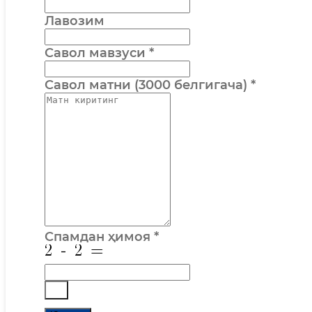
Лавозим
Савол мавзуси
*
Савол матни (3000 белгигача)
*
Спамдан ҳимоя
*