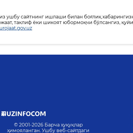
сиз ушбу сайтнинг ишлаши билан боғлиқ хабарингиз
аат, таклиф ёки шикоят юбормоқчи бўлсангиз, қуй
rojaat.gov.uz
© 2001-
2026
Барча ҳуқуқлар
р
ҳимояланган. Ушбу веб-сайтдаги