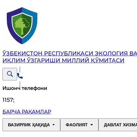
ЎЗБЕКИСТОН РЕСПУБЛИКАСИ ЭКОЛОГИЯ В
ИҚЛИМ ЎЗГАРИШИ МИЛЛИЙ ҚЎМИТАСИ
Ишонч телефони
1157
;
БАРЧА РАҚАМЛАР
ВАЗИРЛИК ҲАҚИДА
ФАОЛИЯТ
ДАВЛАТ ХИЗМ