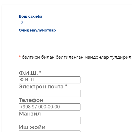
Бош саҳифа
Очиқ маълумотлар
*
белгиси билан белгиланган майдонлар тўлдири
Ф.И.Ш.
*
Электрон почта
*
Телефон
Манзил
Иш жойи