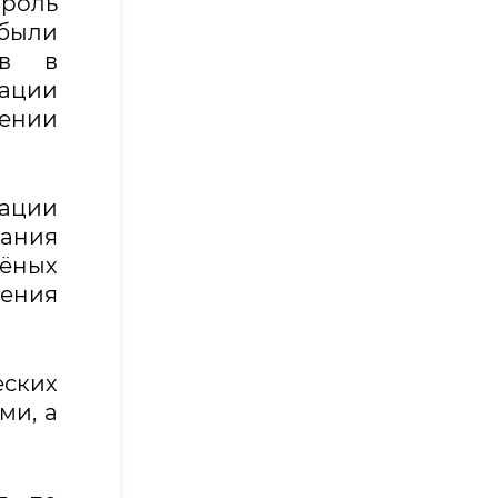
 роль
 были
ов в
ации
лении
ации
ания
лёных
ения
еских
ми, а