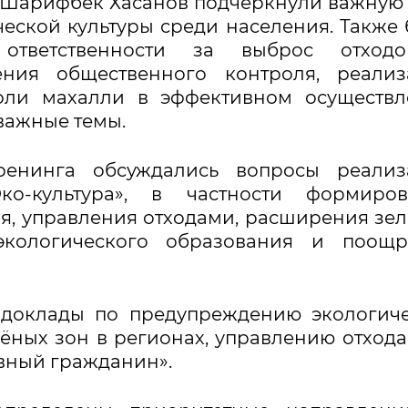
а Шарифбек Хасанов подчеркнули важную
еской культуры среди населения. Также
 ответственности за выброс отход
ения общественного контроля, реализ
роли махалли в эффективном осуществ
важные темы.
ренинга обсуждались вопросы реализ
ко-культура», в частности формиров
я, управления отходами, расширения зе
экологического образования и поощр
 доклады по предупреждению экологич
ных зон в регионах, управлению отхода
ивный гражданин».