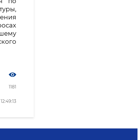
я по
туры,
ения
росах
йшему
ского
1181
2:49:13