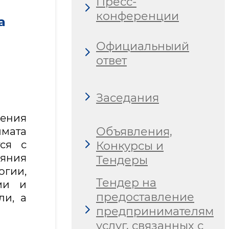
Пресс-
конференции
а
Официальныий
ответ
Заседания
нения
Объявления,
мата
тся с
Конкурсы и
ояния
Тендеры
огии,
Тендер на
ми и
предоставление
ли, а
предпринимателям
услуг, связанных с