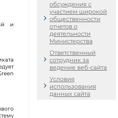
обсуждения с
участием широкой
общественности
ий и
отчетов о
деятельности
Министерства
Ответственный
ката
сотрудник за
едует
ведение веб-сайта
Green
Условия
использования
данных сайта
ивого
стему