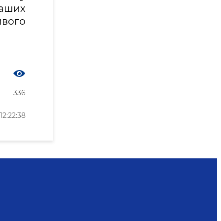
аших
ивого
336
2:22:38