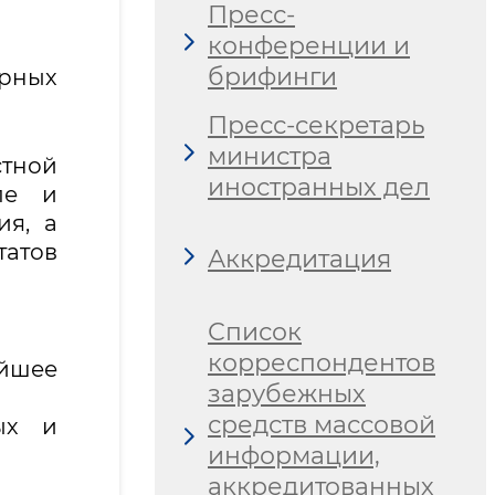
Пресс-
конференции и
брифинги
ирных
Пресс-секретарь
министра
стной
иностранных дел
ле и
я, а
татов
Аккредитация
Список
корреспондентов
йшее
зарубежных
средств массовой
ых и
информации,
аккредитованных