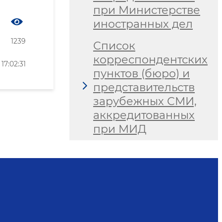
при Министерстве
иностранных дел
1239
Список
корреспондентских
7:02:31
пунктов (бюро) и
представительств
зарубежных СМИ,
аккредитованных
при МИД