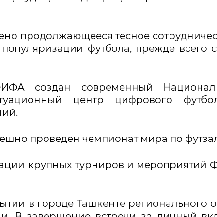
ено продолжающееся тесное сотрудничес
популяризации футбола, прежде всего 
ФИФА создан современный Национал
итуационный центр цифрового футбо
ий.
пешно проведен чемпионат мира по футзал
зации крупных турниров и мероприятий
рытии в городе Ташкенте регионального 
и. В завершение встречи за личный вк