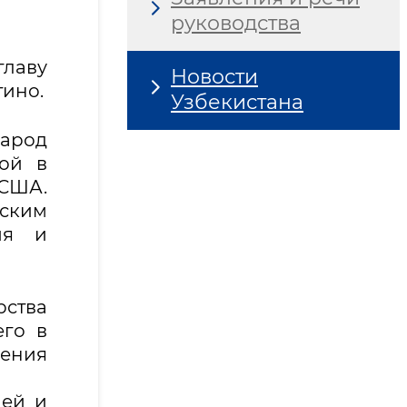
руководства
главу
Новости
ино.
Узбекистана
народ
ой в
 США.
ским
ия и
рства
его в
ения
чей и