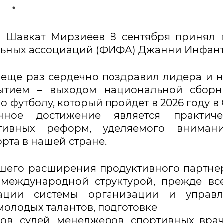
н Шавкат Мирзиёев 8 сентября принял 
ьных ассоциаций (ФИФА) Джанни Инфант
еще раз сердечно поздравил лидера и 
бытием – выходом национальной сборн
 футболу, который пройдет в 2026 году в
нное достижение является практиче
ктивных реформ, уделяемого вниман
рта в нашей стране.
шего расширения продуктивного партне
 международной структурой, прежде вс
ации системы организации и управл
молодых талантов, подготовке
в, судей, менеджеров, спортивных вра