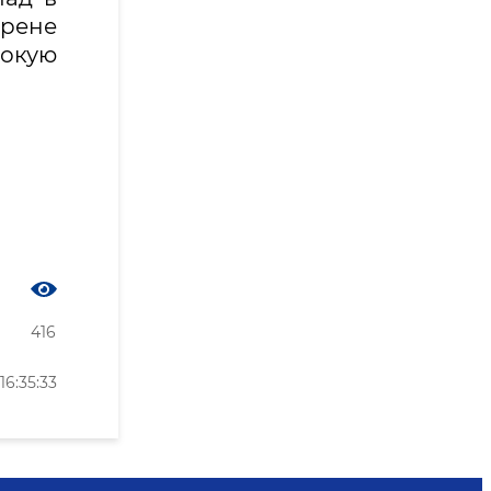
рене
окую
416
6:35:33