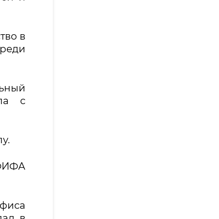
тво в
среди
ьный
ла с
у.
 ФИФА
офиса
лад в