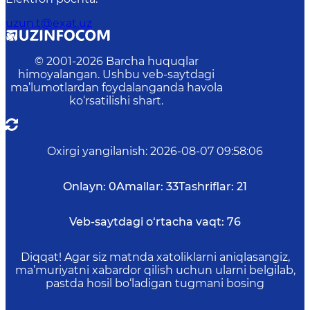
uzun.t@exat.uz
© 2001-
2026
Barcha huquqlar
himoyalangan. Ushbu veb-saytdagi
ma’lumotlardan foydalanganda havola
ko‘rsatilishi shart.
Oxirgi yangilanish
:
2026-08-07 09:58:06
Onlayn:
0
Amallar:
33
Tashriflar:
21
Veb-saytdagi o‘rtacha vaqt:
76
Diqqat! Agar siz matnda xatoliklarni aniqlasangiz,
ma’muriyatni xabardor qilish uchun ularni belgilab,
pastda hosil bo‘ladigan tugmani bosing