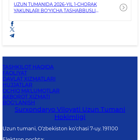
UZUN TUMANIDA 2026-YIL 1-CHORAK
YAKUNLARI BO‘YICHA TASHABBUSLI
BYUDJETLASHTIRISH NATIJALARI YUZASIDAN
MA’LUMOT
TASHKILOT HAQIDA
FAOLIYAT
DAVLAT XIZMATLARI
HUJJATLAR
OCHIQ MA'LUMOTLAR
AXBOROT XIZMATI
BOG‘LANISH
Surxondaryo Viloyati Uzun Tumani
Hokimligi
Uzun tumani, O‘zbekiston ko‘chasi 7-uy. 191100
Elektron pochta
: