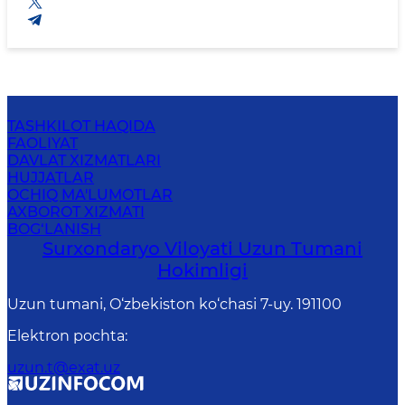
TASHKILOT HAQIDA
FAOLIYAT
DAVLAT XIZMATLARI
HUJJATLAR
OCHIQ MA'LUMOTLAR
AXBOROT XIZMATI
BOG‘LANISH
Surxondaryo Viloyati Uzun Tumani
Hokimligi
Uzun tumani, O‘zbekiston ko‘chasi 7-uy. 191100
Elektron pochta
:
uzun.t@exat.uz