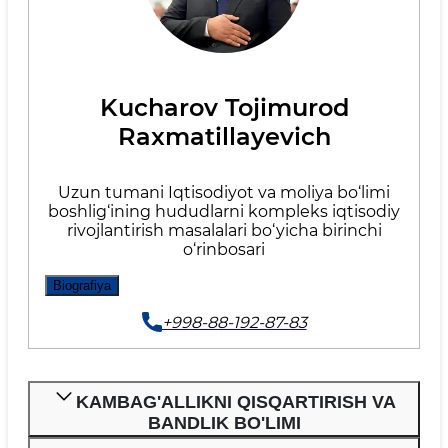
Kucharov Tojimurod
Raxmatillayevich
Uzun tumani Iqtisodiyot va moliya bo‘limi
boshlig‘ining hududlarni kompleks iqtisodiy
rivojlantirish masalalari bo‘yicha birinchi
o‘rinbosari
Biografiya
+998-88-192-87-83
KAMBAG'ALLIKNI QISQARTIRISH VA
BANDLIK BO'LIMI