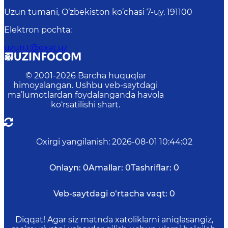
Uzun tumani, O‘zbekiston ko‘chasi 7-uy. 191100
Elektron pochta
:
uzun.t@exat.uz
© 2001-
2026
Barcha huquqlar
himoyalangan. Ushbu veb-saytdagi
ma’lumotlardan foydalanganda havola
ko‘rsatilishi shart.
Oxirgi yangilanish
:
2026-08-01 10:44:02
Onlayn:
0
Amallar:
0
Tashriflar:
0
Veb-saytdagi o‘rtacha vaqt:
0
Diqqat! Agar siz matnda xatoliklarni aniqlasangiz,