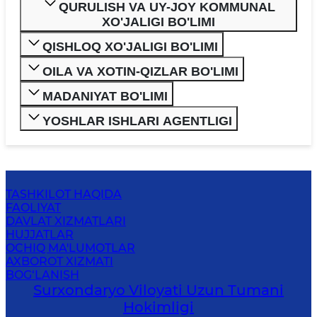
QURULISH VA UY-JOY KOMMUNAL
XO'JALIGI BO'LIMI
QISHLOQ XO'JALIGI BO'LIMI
OILA VA XOTIN-QIZLAR BO'LIMI
MADANIYAT BO'LIMI
YOSHLAR ISHLARI AGENTLIGI
TASHKILOT HAQIDA
FAOLIYAT
DAVLAT XIZMATLARI
HUJJATLAR
OCHIQ MA'LUMOTLAR
AXBOROT XIZMATI
BOG‘LANISH
Surxondaryo Viloyati Uzun Tumani
Hokimligi