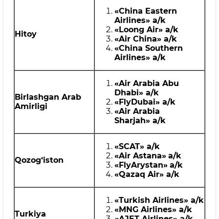
«China Eastern
Airlines»
a
/k
«
Loong Air
»
a
/k
Hitoy
«
Air China
»
a
/k
«China Southern
Airlines»
a
/
k
«Air Arabia Abu
Dhabi»
a
/
k
Birlashgan Arab
«
FlyDubai
»
a
/k
Amirligi
«Air Arabia
Sharjah»
a
/
k
«
SCAT
»
a
/k
«
Air Astana
»
a
/k
Qozog‘iston
«FlyArystan»
a
/k
«
Qazaq Air
»
a
/k
«
Turkish Airlines
»
a
/k
«
MNG Airlines
»
a
/k
Turkiya
«
AJET Airlines
»
a
/k