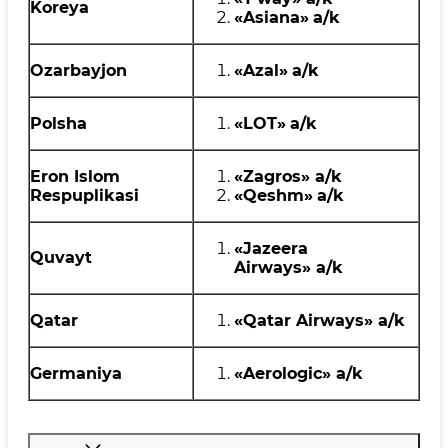
Koreya
«Asiana»
a
/k
Ozarbayjon
«Azal»
a
/k
Polsha
«LOT»
a
/k
Eron Islom
«Zagros»
a
/k
Respuplikasi
«Qeshm»
a
/k
«
Jazeera
Quvayt
Airways
»
a
/k
Qatar
«Qatar Airways»
a
/k
Germaniya
«
Aerologic
»
a
/k