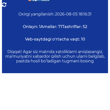
Oxirgi yangilanish
:
2026-08-05 18:16:31
Onlayn:
1
Amallar:
71
Tashriflar:
52
Veb-saytdagi o‘rtacha vaqt:
10
Diqqat! Agar siz matnda xatoliklarni aniqlasangiz,
ma’muriyatni xabardor qilish uchun ularni belgilab,
pastda hosil bo‘ladigan tugmani bosing