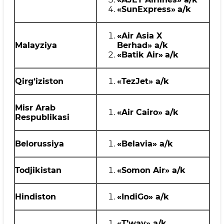
«SunExpress»
a
/k
«Air Asia X
Malayziya
Berhad»
a
/
k
«
Batik Air
»
a
/k
Qirg‘iziston
«TezJet»
a
/
k
Misr Arab
«Air Cairo»
a
/k
Respublikasi
Belorussiya
«
Belavia
»
a
/k
Todjikistan
«
Somon Air
»
a
/k
Hindiston
«IndiGo»
a
/k
«T’way»
a
/k