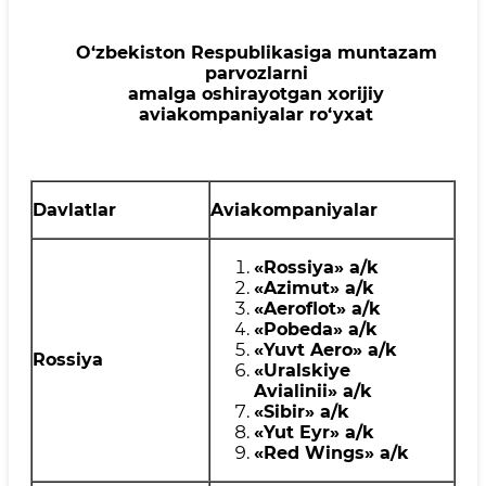
O‘zbekiston Respublikasiga muntazam
parvozlarni
amalga oshirayotgan xorijiy
aviakompaniyalar ro‘yxat
Davlatlar
Aviakompaniyalar
«Rossiya»
a
/k
«Azimut»
a
/k
«Aeroflot»
a
/k
«
Pobeda
»
a
/k
«
Yuvt Aero
»
a
/k
Rossiya
«
Uralskiye
Avialinii
»
a
/k
«
Sibir
»
a
/k
«
Yut Eyr
»
a
/k
«
Red Wings
»
a
/k