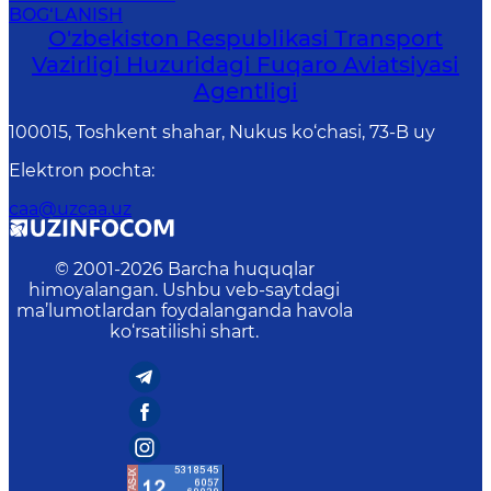
BOG‘LANISH
O'zbekiston Respublikasi Transport
Vazirligi Huzuridagi Fuqaro Aviatsiyasi
Agentligi
100015, Toshkent shahar, Nukus ko‘chasi, 73-B uу
Elektron pochta
:
caa@uzcaa.uz
© 2001-
2026
Barcha huquqlar
himoyalangan. Ushbu veb-saytdagi
ma’lumotlardan foydalanganda havola
ko‘rsatilishi shart.