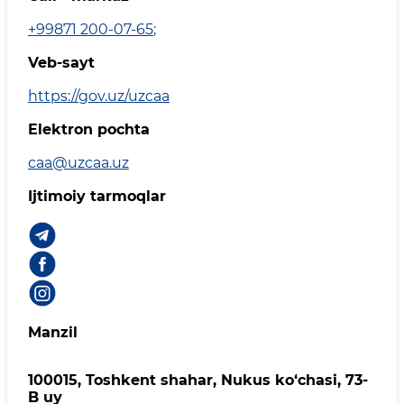
+99871 200-07-65
;
Veb-sayt
https://gov.uz/uzcaa
Elektron pochta
caa@uzcaa.uz
Ijtimoiy tarmoqlar
Manzil
100015, Toshkent shahar, Nukus ko‘chasi, 73-
B uу