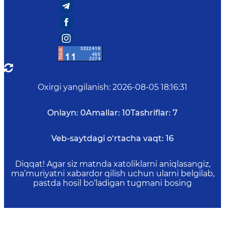
Oxirgi yangilanish
:
2026-08-05 18:16:31
Onlayn:
0
Amallar:
10
Tashriflar:
7
Veb-saytdagi o‘rtacha vaqt:
16
Diqqat! Agar siz matnda xatoliklarni aniqlasangiz,
ma’muriyatni xabardor qilish uchun ularni belgilab,
pastda hosil bo‘ladigan tugmani bosing