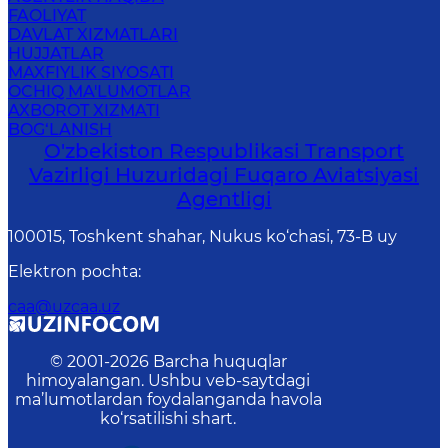
FAOLIYAT
DAVLAT XIZMATLARI
HUJJATLAR
MAXFIYLIK SIYOSATI
OCHIQ MA'LUMOTLAR
AXBOROT XIZMATI
BOG‘LANISH
O'zbekiston Respublikasi Transport
Vazirligi Huzuridagi Fuqaro Aviatsiyasi
Agentligi
100015, Toshkent shahar, Nukus ko‘chasi, 73-B uу
Elektron pochta
:
caa@uzcaa.uz
© 2001-
2026
Barcha huquqlar
himoyalangan. Ushbu veb-saytdagi
ma’lumotlardan foydalanganda havola
ko‘rsatilishi shart.