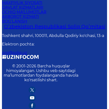
MAXFIYLIK SIYOSATI
DAVLAT XIZMATLARI
OCHIQ MA'LUMOTLAR
AXBOROT XIZMATI
BOG‘LANISH
Oʻzbekiston Respublikasi Soliq Qoʻmitasi
Toshkent shahri, 100011, Abdulla Qodiriy ko'chasi, 13-a
Elektron pochta
:
org@soliq.uz
© 2001-
2026
Barcha huquqlar
himoyalangan. Ushbu veb-saytdagi
ma’lumotlardan foydalanganda havola
ko‘rsatilishi shart.