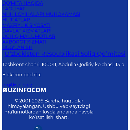
QO'MITA HAQIDA
FAOLIYAT
NHH LOYIHALARI MUHOKAMASI
HUJJATLAR
MAXFIYLIK SIYOSATI
DAVLAT XIZMATLARI
OCHIQ MA'LUMOTLAR
AXBOROT XIZMATI
BOG‘LANISH
Oʻzbekiston Respublikasi Soliq Qoʻmitasi
Toshkent shahri, 100011, Abdulla Qodiriy ko'chasi, 13-a
Elektron pochta
:
org@soliq.uz
© 2001-
2026
Barcha huquqlar
himoyalangan. Ushbu veb-saytdagi
ma’lumotlardan foydalanganda havola
ko‘rsatilishi shart.