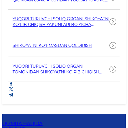
QILINGAN QAROR USTIDAN YUQORI TURUVCHI
SOLIQ ORGANIGA SHIKOYAT BERISH TARTIBI
VA MUDDATLARI
YUQORI TURUVCHI SOLIQ ORGANI SHIKOYATNI
KO'RIB CHIQISH YAKUNLARI BO'YICHA
QUYIDAGI QARORLARDAN BIRINI QABUL
QILADI
SHIKOYATNI KO'RMASDAN QOLDIRISH
YUQORI TURUVCHI SOLIQ ORGANI
TOMONIDAN SHIKOYATNI KO'RIB CHIQISH
MUDDATI
QO'MITA HAQIDA