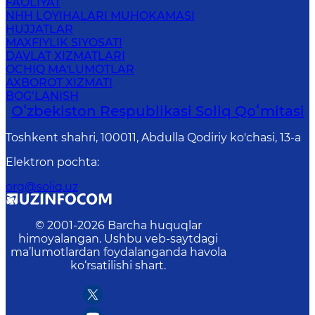
FAOLIYAT
NHH LOYIHALARI MUHOKAMASI
HUJJATLAR
MAXFIYLIK SIYOSATI
DAVLAT XIZMATLARI
OCHIQ MA'LUMOTLAR
AXBOROT XIZMATI
BOG‘LANISH
Oʻzbekiston Respublikasi Soliq Qoʻmitasi
Toshkent shahri, 100011, Abdulla Qodiriy ko'chasi, 13-a
Elektron pochta
:
org@soliq.uz
© 2001-
2026
Barcha huquqlar
himoyalangan. Ushbu veb-saytdagi
ma’lumotlardan foydalanganda havola
ko‘rsatilishi shart.