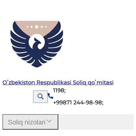
Oʻzbekiston Respublikasi Soliq qoʻmitasi
1198
;
+99871 244-98-98
;
Soliq nizolari