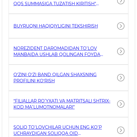
QQS SUMMASIGA TUZATISH KIRITISH"
INTERAKTIV XIZMATIDAN FOYDALANISH
BOʻYICHA VIDEOQOʻLLANMA
BUYRUQNI HAQIQIYLIGINI TEKSHIRISH
NOREZIDENT DAROMADIDAN TOʻLOV
MANBAIDA USHLAB QOLINGAN FOYDA
SOLIGʻINI QAYTARISH
O‘ZINI O‘ZI BAND QILGAN SHAXSNING
PROFILINI KO‘RISH
“FILIALLAR ROʻYXATI VA MATRITSALI SHTRIX-
KOD MAʻLUMOTNOMALARI”
SOLIQ TOʻLOVCHILAR UCHUN ENG KOʻP
UCHRAYDIGAN SOLIQQA OID