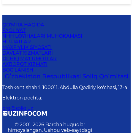
QO'MITA HAQIDA
FAOLIYAT
NHH LOYIHALARI MUHOKAMASI
HUJJATLAR
MAXFIYLIK SIYOSATI
DAVLAT XIZMATLARI
OCHIQ MA'LUMOTLAR
AXBOROT XIZMATI
BOG‘LANISH
Oʻzbekiston Respublikasi Soliq Qoʻmitasi
Toshkent shahri, 100011, Abdulla Qodiriy ko'chasi, 13-a
Elektron pochta
:
org@soliq.uz
© 2001-
2026
Barcha huquqlar
himoyalangan. Ushbu veb-saytdagi