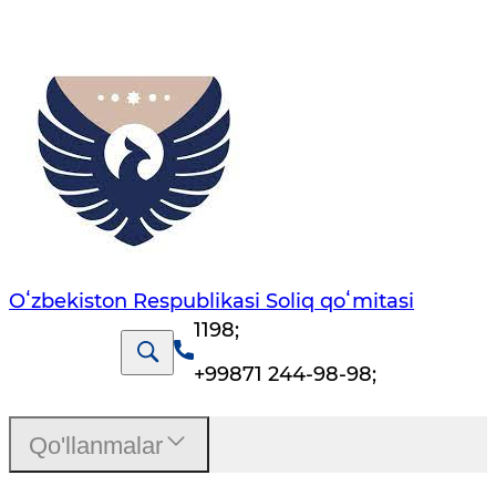
Oʻzbekiston Respublikasi Soliq qoʻmitasi
1198
;
+99871 244-98-98
;
Qo'llanmalar