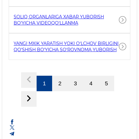
HUQUQBUZARLIKLAR VA ULARNING OLDINI
OLISH BOʻYICHA QOʻLLANMA
SOLIQ ORGANLARIGA XABAR YUBORISH
BO‘YICHA VIDEOQO‘LLANMA
YANGI MXIK YARATISH YOKI O‘LCHOV BIRLIGINI
QO‘SHISH BO‘YICHA SO‘ROVNOMA YUBORISH
1
2
3
4
5