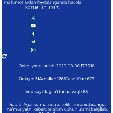
ma’lumotlardan foydalanganda havola
ko‘rsatilishi shart.
Oxirgi yangilanish
:
2026-08-06 17:35:18
Onlayn:
31
Amallar:
1265
Tashriflar:
673
Veb-saytdagi o‘rtacha vaqt:
83
Diqqat! Agar siz matnda xatoliklarni aniqlasangiz,
ma’muriyatni xabardor qilish uchun ularni belgilab,