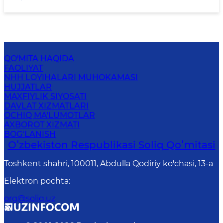
QO'MITA HAQIDA
FAOLIYAT
NHH LOYIHALARI MUHOKAMASI
HUJJATLAR
MAXFIYLIK SIYOSATI
DAVLAT XIZMATLARI
OCHIQ MA'LUMOTLAR
AXBOROT XIZMATI
BOG‘LANISH
Oʻzbekiston Respublikasi Soliq Qoʻmitasi
Toshkent shahri, 100011, Abdulla Qodiriy ko'chasi, 13-a
Elektron pochta
:
org@soliq.uz