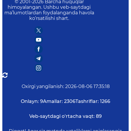
© 2001-
2026
Barcha huquqlar
himoyalangan. Ushbu veb-saytdagi
ma’lumotlardan foydalanganda havola
ko‘rsatilishi shart.
Oxirgi yangilanish
:
2026-08-06 17:35:18
Onlayn:
9
Amallar:
2306
Tashriflar:
1266
Veb-saytdagi o‘rtacha vaqt:
89