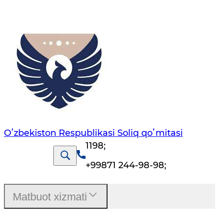
Oʻzbekiston Respublikasi Soliq qoʻmitasi
1198
;
+99871 244-98-98
;
Matbuot xizmati