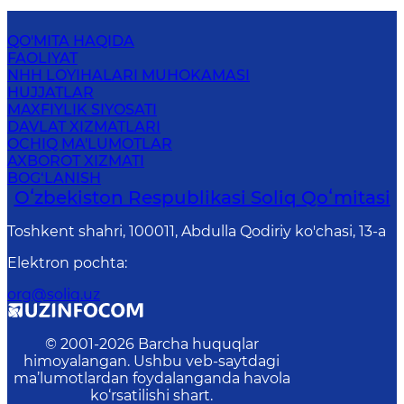
QO'MITA HAQIDA
FAOLIYAT
NHH LOYIHALARI MUHOKAMASI
HUJJATLAR
MAXFIYLIK SIYOSATI
DAVLAT XIZMATLARI
OCHIQ MA'LUMOTLAR
AXBOROT XIZMATI
BOG‘LANISH
Oʻzbekiston Respublikasi Soliq Qoʻmitasi
Toshkent shahri, 100011, Abdulla Qodiriy ko'chasi, 13-a
Elektron pochta
:
org@soliq.uz
© 2001-
2026
Barcha huquqlar
himoyalangan. Ushbu veb-saytdagi
ma’lumotlardan foydalanganda havola
ko‘rsatilishi shart.