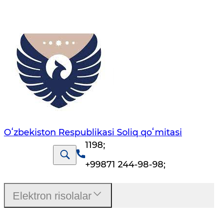
Oʻzbekiston Respublikasi Soliq qoʻmitasi
1198
;
+99871 244-98-98
;
Elektron risolalar