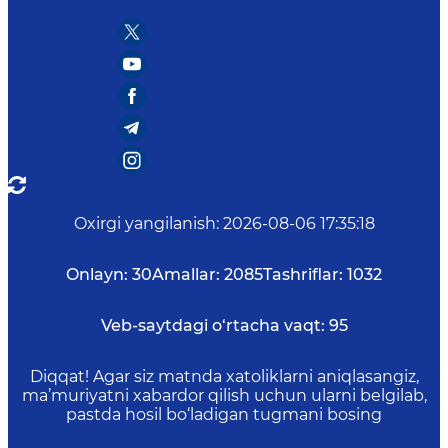
Oxirgi yangilanish
:
2026-08-06 17:35:18
Onlayn:
30
Amallar:
2085
Tashriflar:
1032
Veb-saytdagi o‘rtacha vaqt:
95
Diqqat! Agar siz matnda xatoliklarni aniqlasangiz,
ma’muriyatni xabardor qilish uchun ularni belgilab,
pastda hosil bo‘ladigan tugmani bosing