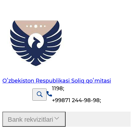
Oʻzbekiston Respublikasi Soliq qoʻmitasi
1198
;
+99871 244-98-98
;
Bank rekvizitlari