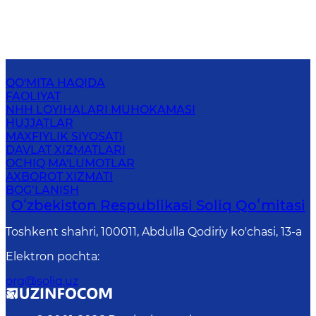
QO'MITA HAQIDA
FAOLIYAT
NHH LOYIHALARI MUHOKAMASI
HUJJATLAR
MAXFIYLIK SIYOSATI
DAVLAT XIZMATLARI
OCHIQ MA'LUMOTLAR
AXBOROT XIZMATI
BOG‘LANISH
Oʻzbekiston Respublikasi Soliq Qoʻmitasi
Toshkent shahri, 100011, Abdulla Qodiriy ko'chasi, 13-a
Elektron pochta
:
org@soliq.uz