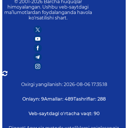
© 2001-
2026
Barcha huquqlar
himoyalangan. Ushbu veb-saytdagi
ma’lumotlardan foydalanganda havola
ko‘rsatilishi shart.
Oxirgi yangilanish
:
2026-08-06 17:35:18
Onlayn:
9
Amallar:
489
Tashriflar:
288
Veb-saytdagi o‘rtacha vaqt:
90