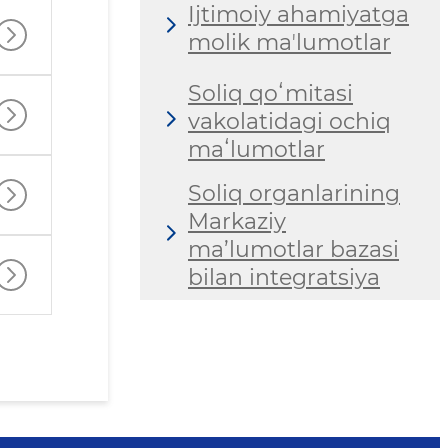
Ijtimoiy ahamiyatga
molik maʼlumotlar
Soliq qoʻmitasi
vakolatidagi ochiq
maʻlumotlar
Soliq organlarining
Markaziy
ma’lumotlar bazasi
bilan integratsiya