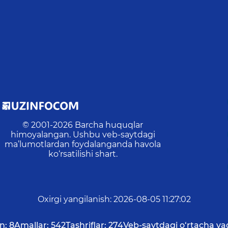
© 2001-
2026
Barcha huquqlar
himoyalangan. Ushbu veb-saytdagi
ma’lumotlardan foydalanganda havola
ko‘rsatilishi shart.
Oxirgi yangilanish
:
2026-08-05 11:27:02
n:
8
Amallar:
542
Tashriflar:
274
Veb-saytdagi o‘rtacha va