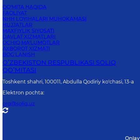
QO'MITA HAQIDA
FAOLIYAT
NHH LOYIHALARI MUHOKAMASI
HUJJATLAR
MAXFIYLIK SIYOSATI
DAVLAT XIZMATLARI
OCHIQ MA'LUMOTLAR
AXBOROT XIZMATI
BOG‘LANISH
OʻZBEKISTON RESPUBLIKASI SOLIQ
QOʻMITASI
Toshkent shahri, 100011, Abdulla Qodiriy ko'chasi, 13-a
Elektron pochta
:
org@soliq.uz
Onlay