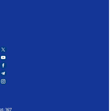
qt:
167