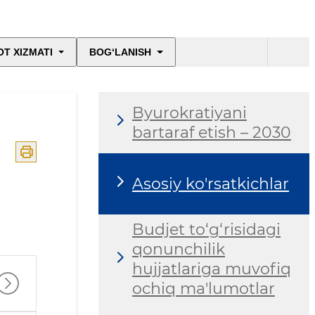
T XIZMATI
BOG‘LANISH
Byurokratiyani
bartaraf etish – 2030
Asosiy ko'rsatkichlar
Budjet to‘g‘risidagi
qonunchilik
hujjatlariga muvofiq
ochiq ma'lumotlar