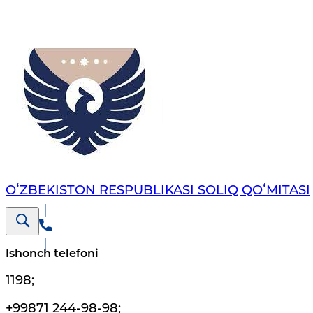
OʻZBEKISTON RESPUBLIKASI SOLIQ QOʻMITASI
Ishonch telefoni
1198
;
+99871 244-98-98
;