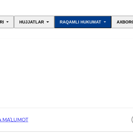
RI
HUJJATLAR
RAQAMLI HUKUMAT
AXBORO
DA MA’LUMOT