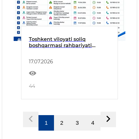
Toshkent viloyati soliq
boshqarmasi rahbariyati
ishtirokida hududlarda
tadbirkorlar bilan uchrashuvlar
17.07.2026
tashkil etilmoqda.
44
1
2
3
4