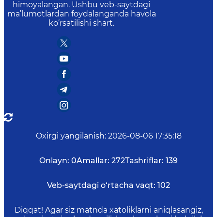
himoyalangan. Ushbu veb-saytdagi
ma’lumotlardan foydalanganda havola
ko‘rsatilishi shart.
Oxirgi yangilanish
:
2026-08-06 17:35:18
Onlayn:
0
Amallar:
272
Tashriflar:
139
Veb-saytdagi o‘rtacha vaqt:
102
Diqqat! Agar siz matnda xatoliklarni aniqlasangiz,