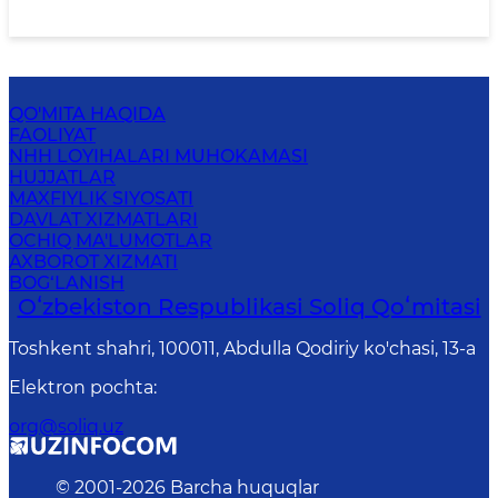
QO'MITA HAQIDA
FAOLIYAT
NHH LOYIHALARI MUHOKAMASI
HUJJATLAR
MAXFIYLIK SIYOSATI
DAVLAT XIZMATLARI
OCHIQ MA'LUMOTLAR
AXBOROT XIZMATI
BOG‘LANISH
Oʻzbekiston Respublikasi Soliq Qoʻmitasi
Toshkent shahri, 100011, Abdulla Qodiriy ko'chasi, 13-a
Elektron pochta
:
org@soliq.uz
© 2001-
2026
Barcha huquqlar