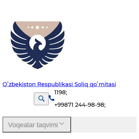
Oʻzbekiston Respublikasi Soliq qoʻmitasi
1198
;
+99871 244-98-98
;
Voqealar taqvimi