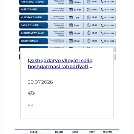
Qashqadaryo viloyati soliq
boshqarmasi rahbariyati
ishtirokida hududlarda
tadbirkorlar bilan uchrashuvlar
30.07.2026
tashkil etilmoqda.
53