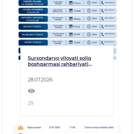
Surxondaryo viloyati soliq
boshqarmasi rahbariyati
tomonidan tadbirkorlar bilan
ochiq muloqot o‘tkaziladi.
28.07.2026
29