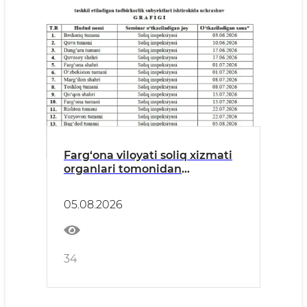
Farg‘ona viloyati soliq xizmati
organlari tomonidan
tadbirkorlik subyektlari bilan
uchrashuvlar o‘tkazilmoqda.
05.08.2026
34