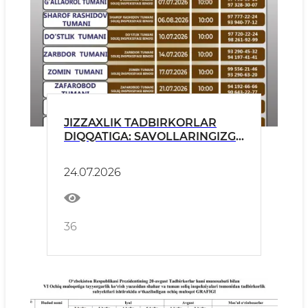
JIZZAXLIK TADBIRKORLAR
DIQQATIGA: SAVOLLARINGIZGA
TO‘G‘RIDAN-TO‘G‘RI JAVOB
OLING!
24.07.2026
36