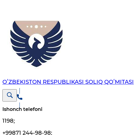
OʻZBEKISTON RESPUBLIKASI SOLIQ QOʻMITASI
Ishonch telefoni
1198
;
+99871 244-98-98
;