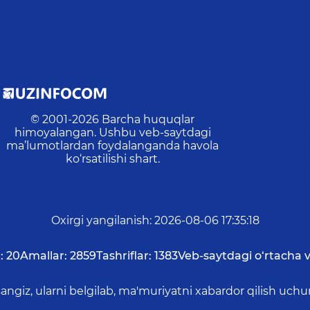
© 2001-
2026
Barcha huquqlar
himoyalangan. Ushbu veb-saytdagi
ma’lumotlardan foydalanganda havola
ko‘rsatilishi shart.
Oxirgi yangilanish
:
2026-08-06 17:35:18
:
20
Amallar:
2859
Tashriflar:
1383
Veb-saytdagi o‘rtacha v
asangiz, ularni belgilab, ma'muriyatni xabardor qilish 