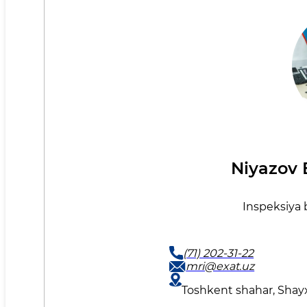
Niyazov 
Inspeksiya b
(71) 202-31-22
mri@exat.uz
Toshkent shahar, Shay