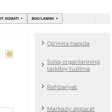
T XIZMATI
BOG‘LANISH
Qo'mita haqida
Soliq organlarining
tarkibiy tuzilma
Rahbariyat
Markaziy apparat