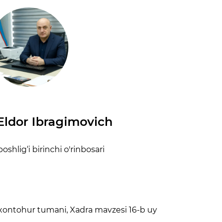
Eldor Ibragimovich
oshlig‘i birinchi o'rinbosari
xontohur tumani, Xadra mavzesi 16-b uy