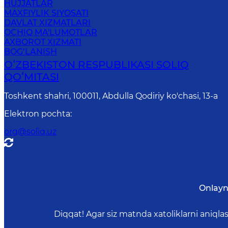
HUJJATLAR
MAXFIYLIK SIYOSATI
DAVLAT XIZMATLARI
OCHIQ MA'LUMOTLAR
AXBOROT XIZMATI
BOG‘LANISH
OʻZBEKISTON RESPUBLIKASI SOLIQ
QOʻMITASI
Toshkent shahri, 100011, Abdulla Qodiriy ko'chasi, 13-a
Elektron pochta
:
org@soliq.uz
Onlayn
Diqqat! Agar siz matnda xatoliklarni aniql