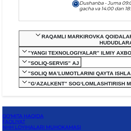
Dushanba - Juma 09:0
gacha va 14:00 dan 18
RAQAMLI MARKIROVKA QOIDALARI
HUDUDLARA
"YANGI TEXNOLOGIYALAR" ILMIY AXB
"SOLIQ-SERVIS" AJ
"SOLIQ MAʼLUMOTLARINI QAYTA ISHL
"G‘AZALKENT" SOG‘LOMLASHTIRISH 
QO'MITA HAQIDA
FAOLIYAT
NHH LOYIHALARI MUHOKAMASI