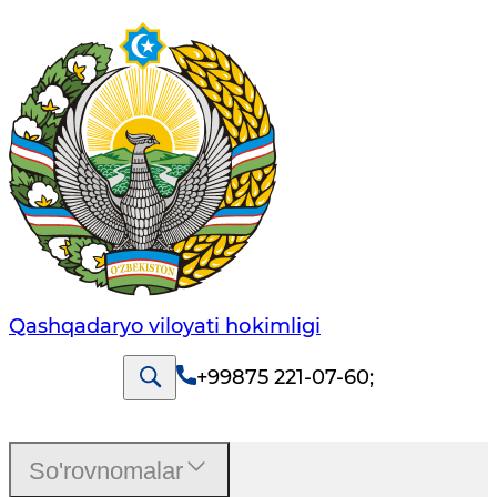
Qashqadaryo viloyati hоkimligi
+99875 221-07-60
;
So'rovnomalar