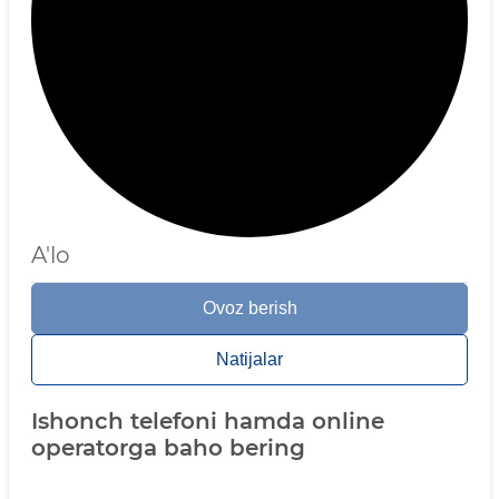
A'lo
Ovoz berish
Natijalar
Ishonch telefoni hamda online
operatorga baho bering