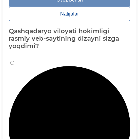
Natijalar
Qashqadaryo viloyati hokimligi
rasmiy veb-saytining dizayni sizga
yoqdimi?