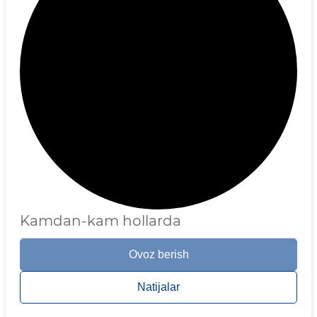
Kamdan-kam hollarda
Ovoz berish
Natijalar