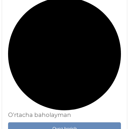
O'rtacha baholayman
Ovoz berish