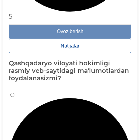
5
Ovoz berish
Natijalar
Qashqadaryo viloyati hokimligi
rasmiy veb-saytidagi ma'lumotlardan
foydalanasizmi?