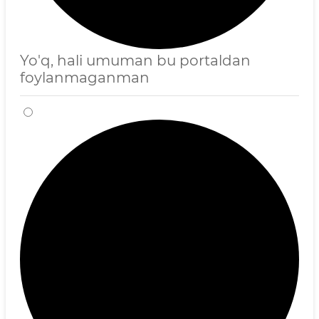
Yo'q, hali umuman bu portaldan
foylanmaganman