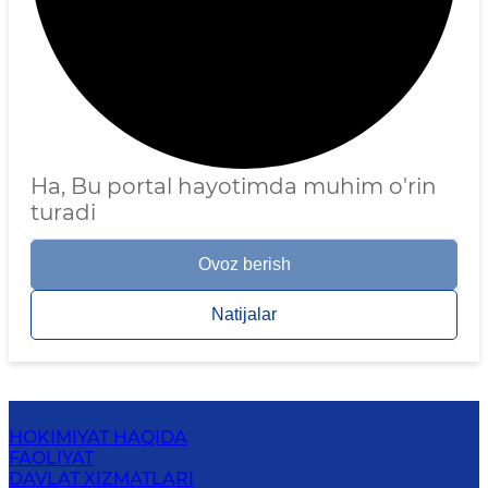
Ha, Bu portal hayotimda muhim o'rin
turadi
Ovoz berish
Natijalar
HOKIMIYAT HAQIDA
FAOLIYAT
DAVLAT XIZMATLARI