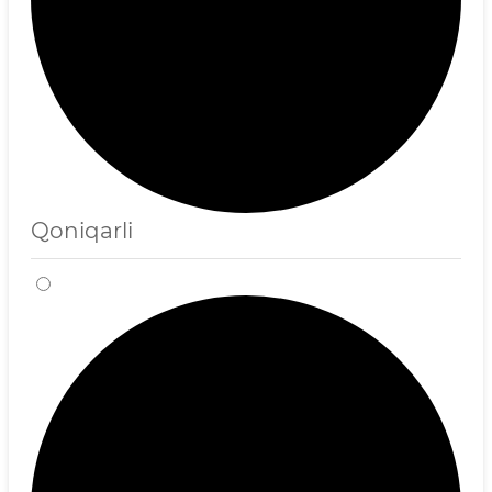
Qoniqarli