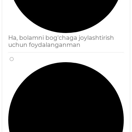
Ha, bolamni bog'chaga joylashtirish
uchun foydalanganman