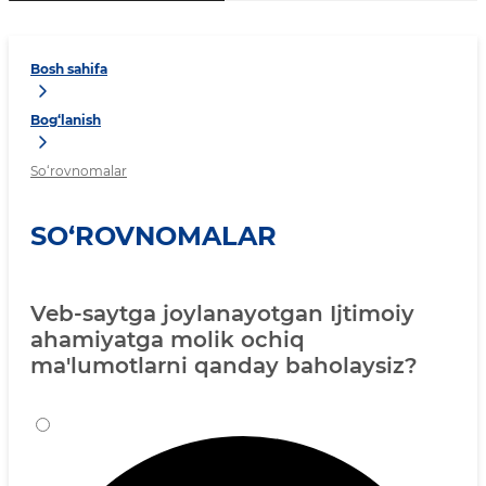
Bosh sahifa
Bog‘lanish
So‘rovnomalar
SO‘ROVNOMALAR
Veb-saytga joylanayotgan Ijtimoiy
ahamiyatga molik ochiq
ma'lumotlarni qanday baholaysiz?