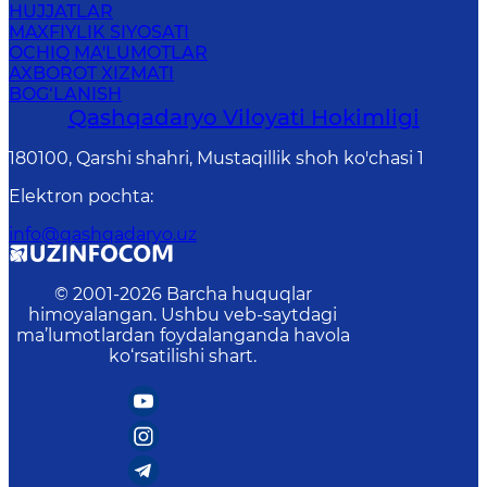
HUJJATLAR
MAXFIYLIK SIYOSATI
OCHIQ MA'LUMOTLAR
AXBOROT XIZMATI
BOG‘LANISH
Qashqadaryo Viloyati Hоkimligi
180100, Qаrshi shаhri, Mustаqillik shoh ko'chasi 1
Elektron pochta
:
info@qashqadaryo.uz
© 2001-
2026
Barcha huquqlar
himoyalangan. Ushbu veb-saytdagi
ma’lumotlardan foydalanganda havola
ko‘rsatilishi shart.