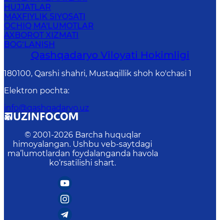
HUJJATLAR
MAXFIYLIK SIYOSATI
OCHIQ MA'LUMOTLAR
AXBOROT XIZMATI
BOG‘LANISH
Qashqadaryo Viloyati Hоkimligi
180100, Qаrshi shаhri, Mustаqillik shoh ko'chasi 1
Elektron pochta
:
info@qashqadaryo.uz
© 2001-
2026
Barcha huquqlar
himoyalangan. Ushbu veb-saytdagi
ma’lumotlardan foydalanganda havola
ko‘rsatilishi shart.