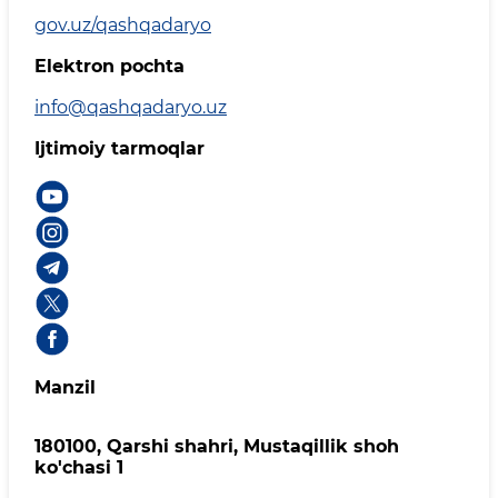
gov.uz/qashqadaryo
Elektron pochta
info@qashqadaryo.uz
Ijtimoiy tarmoqlar
Manzil
180100, Qаrshi shаhri, Mustаqillik shoh
ko'chasi 1