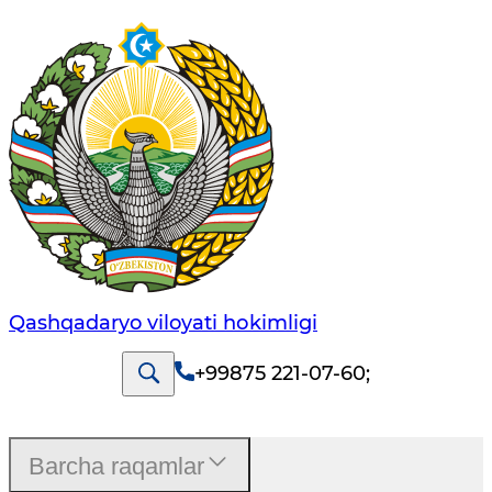
Qashqadaryo viloyati hоkimligi
+99875 221-07-60
;
Barcha raqamlar