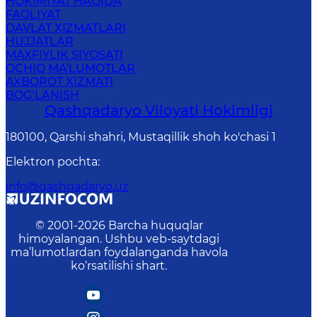
HOKIMIYAT HAQIDA
FAOLIYAT
DAVLAT XIZMATLARI
HUJJATLAR
MAXFIYLIK SIYOSATI
OCHIQ MA'LUMOTLAR
AXBOROT XIZMATI
BOG‘LANISH
Qashqadaryo Viloyati Hоkimligi
180100, Qаrshi shаhri, Mustаqillik shoh ko'chasi 1
Elektron pochta
:
info@qashqadaryo.uz
© 2001-
2026
Barcha huquqlar
himoyalangan. Ushbu veb-saytdagi
ma’lumotlardan foydalanganda havola
ko‘rsatilishi shart.