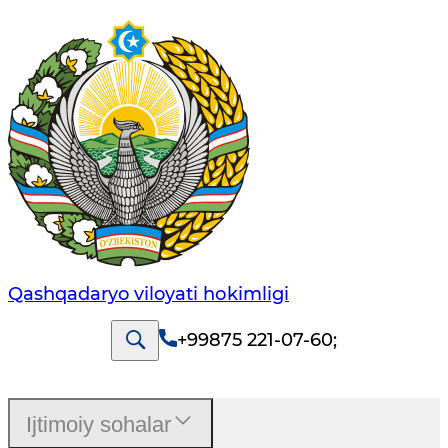
Qashqadaryo viloyati hоkimligi
+99875 221-07-60
;
Ijtimoiy sohalar