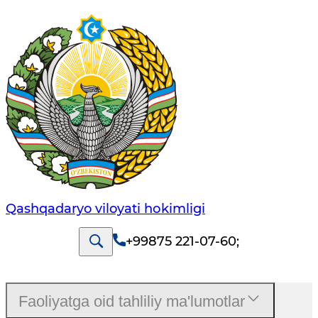
Qashqadaryo viloyati hоkimligi
+99875 221-07-60
;
Faoliyatga oid tahliliy ma'lumotlar