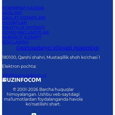
HOKIMIYAT HAQIDA
FAOLIYAT
DAVLAT XIZMATLARI
HUJJATLAR
MAXFIYLIK SIYOSATI
OCHIQ MA'LUMOTLAR
AXBOROT XIZMATI
BOG‘LANISH
Qashqadaryo Viloyati Hоkimligi
180100, Qаrshi shаhri, Mustаqillik shoh ko'chasi 1
Elektron pochta
:
info@qashqadaryo.uz
© 2001-
2026
Barcha huquqlar
himoyalangan. Ushbu veb-saytdagi
ma’lumotlardan foydalanganda havola
ko‘rsatilishi shart.