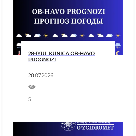
28-IYUL KUNIGA OB-HAVO
PROGNOZI
28.07.2026
5