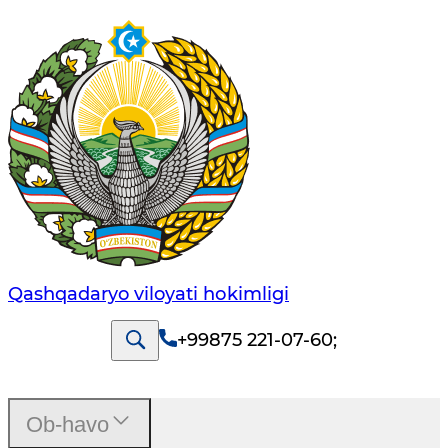
Qashqadaryo viloyati hоkimligi
+99875 221-07-60
;
Ob-havo