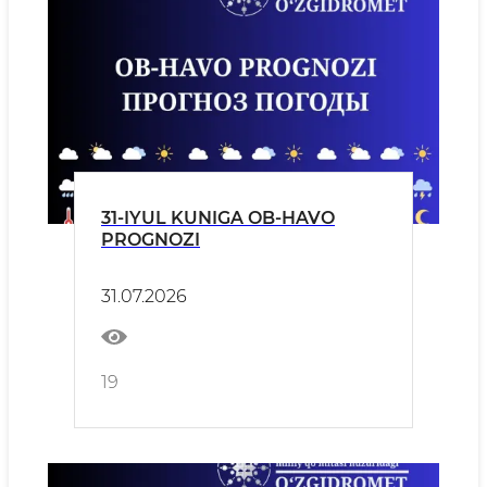
31-IYUL KUNIGA OB-HAVO
PROGNOZI
31.07.2026
19