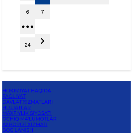
6
7
24
HOKIMIYAT HAQIDA
FAOLIYAT
DAVLAT XIZMATLARI
HUJJATLAR
MAXFIYLIK SIYOSATI
OCHIQ MA'LUMOTLAR
AXBOROT XIZMATI
BOG‘LANISH