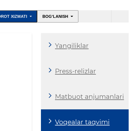
ROT XIZMATI
BOG‘LANISH
Yangiliklar
Press-relizlar
Matbuot anjumanlari
Voqealar taqvimi