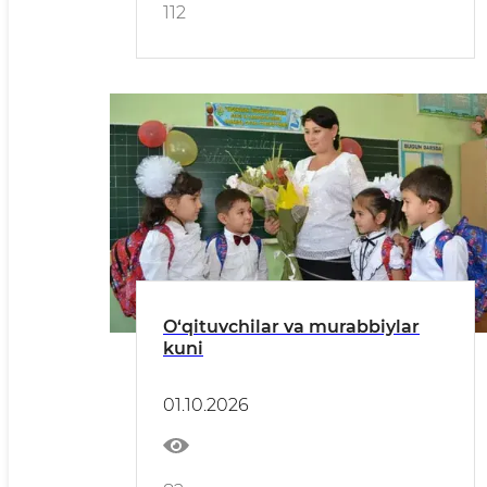
112
O‘qituvchilar va murabbiylar
kuni
01.10.2026