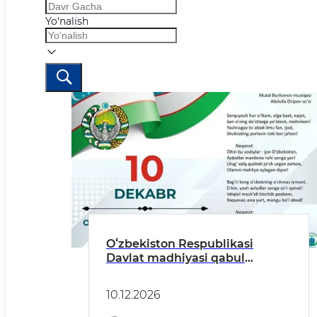
Yo‘nalish
Oʻzbekiston Respublikasi
Davlat madhiyasi qabul
qilingan kun
10.12.2026