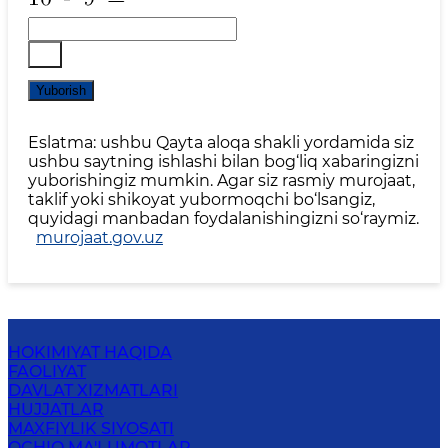
Yuborish
Eslatma: ushbu Qayta aloqa shakli yordamida siz
ushbu saytning ishlashi bilan bog‘liq xabaringizni
yuborishingiz mumkin. Agar siz rasmiy murojaat,
taklif yoki shikoyat yubormoqchi bo‘lsangiz,
quyidagi manbadan foydalanishingizni so‘raymiz.
murojaat.gov.uz
HOKIMIYAT HAQIDA
FAOLIYAT
DAVLAT XIZMATLARI
HUJJATLAR
MAXFIYLIK SIYOSATI
OCHIQ MA'LUMOTLAR