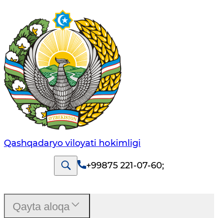
Qashqadaryo viloyati hоkimligi
+99875 221-07-60
;
Qayta aloqa