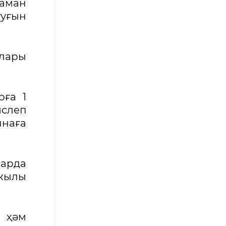
заман
уғын
ылары
рға 1
слеп
наға
зарда
 жылы
 ҳәм