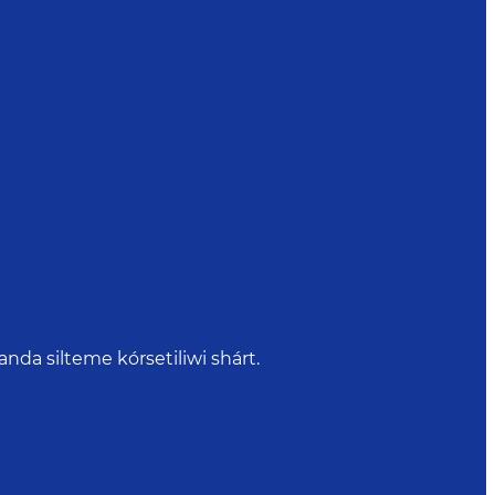
da silteme kórsetiliwi shárt.