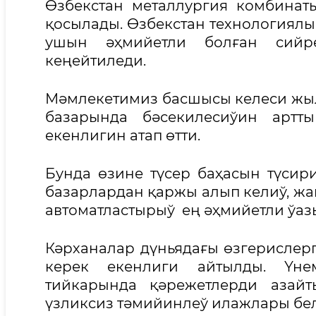
Өзбекстан металлургия комбинат
қосылады. Өзбекстан технологиял
ушын әҳмийетли болған сийр
кеңейтиледи.
Мәмлекетимиз басшысы келеси жы
базарында бәсекилесиўин артт
екенлигин атап өтти.
Бунда өзине түсер баҳасын түсир
базарлардан қаржы алып келиў, жа
автоматластырыў ең әҳмийетли ўаз
Кәрханалар дүньядағы өзгерислерг
керек екенлиги айтылды. Үн
тийкарында қәрежетлерди азайт
үзликсиз тәмийинлеў илажлары бе