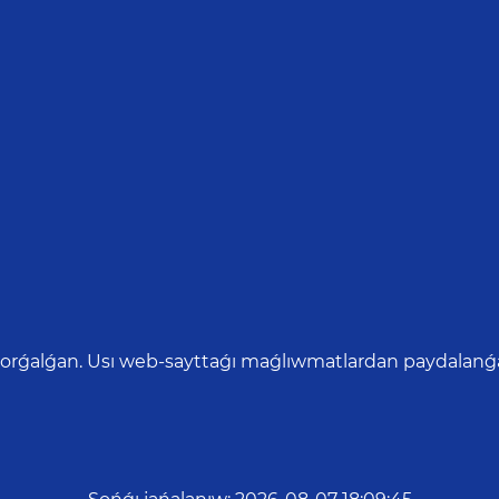
qorǵalǵan. Usı web-sayttaǵı maǵlıwmatlardan paydalanǵan