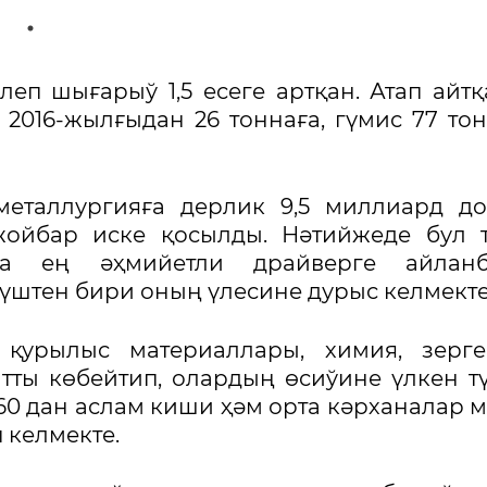
еп шығарыў 1,5 есеге артқан. Атап айтқ
016-жылғыдан 26 тоннаға, гүмис 77 тон
металлургияға дерлик 9,5 миллиард д
жойбар иске қосылды. Нәтийжеде бул 
да ең әҳмийетли драйверге айланба
штен бири оның үлесине дурыс келмекте
, қурылыс материаллары, химия, зерг
ты көбейтип, олардың өсиўине үлкен т
60 дан аслам киши ҳәм орта кәрханалар 
 келмекте.