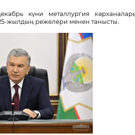
екабрь күни металлургия кәрханалар
25-жылдың режелери менен танысты.