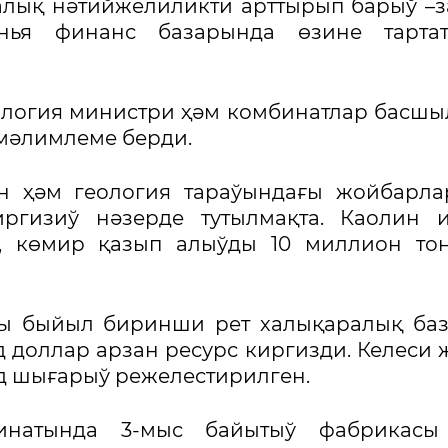
алық нәтийжелиликти арттырып барыў –
үнья финанс базарында өзине тартат
еология министри ҳәм комбинатлар басш
мәлимлеме берди.
н ҳәм геология тараўындағы жойбарла
ргизиў нәзерде тутылмақта. Каолин и
, көмир қазып алыўды 10 миллион тон
ты быйыл биринши рет халықаралық ба
 доллар арзан ресурс киргизди. Келеси
д шығарыў режелестирилген.
бинатында 3-мыс байытыў фабрикасы