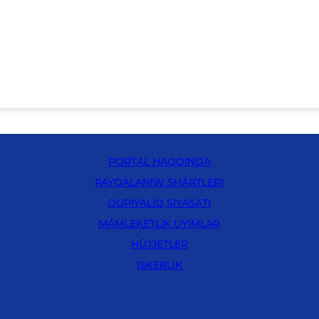
PORTAL HAQQINDA
PAYDALANIW SHÁRTLERI
QUPIYALIQ SIYASATI
MÁMLEKETLIK UYIMLAR
HÚJJETLER
ISKERLIK