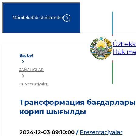
Mámleketlik shólkemler
Трансформация бағдар
Ózbekst
Húkimet
Bas bet
JAŃALIQLAR
Prezentaciyalar
Трансформация бағдарлар
көрип шығылды
2024-12-03 09:10:00
/
Prezentaciyalar