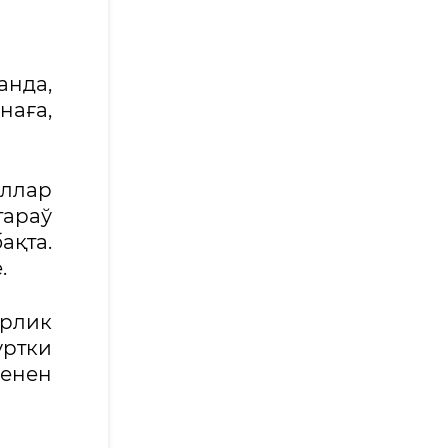
анда,
наға,
оллар
тараў
қта.
.
ерлик
үртки
менен