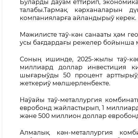
Буларды даўам еттирип, экономик
талабы.Тармақ кәрханаларын д
компанияларға айландырыў керек.
Мәжилисте таў-кән санааты ҳәм г
усы бағдардағы режелер бойынша 
Соның ишинде, 2025-жылы таў-кә
миллиард доллар инвестиция ки
шығарыўды 50 процент арттырыў
жеткериў мөлшерленбекте.
Наўайы таў-металлургия комбина
евробонд жайластырып, 1 миллиард
және 500 миллион доллар евробон
Алмалық кән-металлургия ком