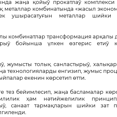
ында жаңа қойыў прокатлаў комплекси
ық металлар комбинатында «жасыл эконо
ек ушырасатуғын металлар шийки 
лы комбинатлар трансформация арқалы 
ырыў бойынша үлкен өзгерис етиў к
иў, жумысты толық санластырыў, халықа
ңа технологияларды енгизип, жумыс про
ыйпалар екенин көрсетип өтти.
е тез бейимлесип, жаңа басламалар көр
емлилик ҳәм нәтийжелилик принцип
ыў, санаат тармақларын шийки зат п
лгиленди.