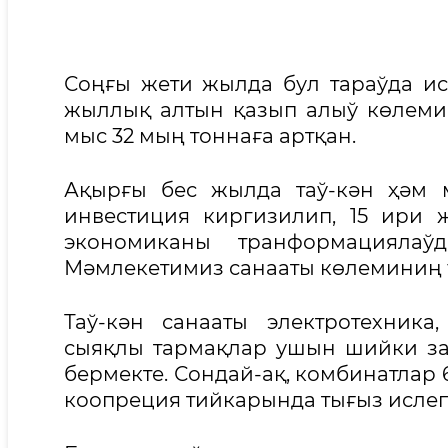
Соңғы жети жылда бул тараўда исл
жыллық алтын қазып алыў көлеми 2
мыс 32 мың тоннаға артқан.
Ақырғы бес жылда таў-кән ҳәм 
инвестиция киргизилип, 15 ири 
экономиканы транформациялаў
Мәмлекетимиз санааты көлеминиң ү
Таў-кән санааты электротехника
сыяқлы тармақлар ушын шийки зат
бермекте. Сондай-ақ, комбинатлар 
коопреция тийкарында тығыз ислеп