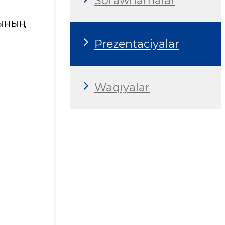
Sorawnamalar
ының
Prezentaciyalar
Waqıyalar