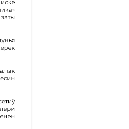
 иске
мика»
заты
дүнья
ерек
ралық
цесин
сетиў
лери
енен