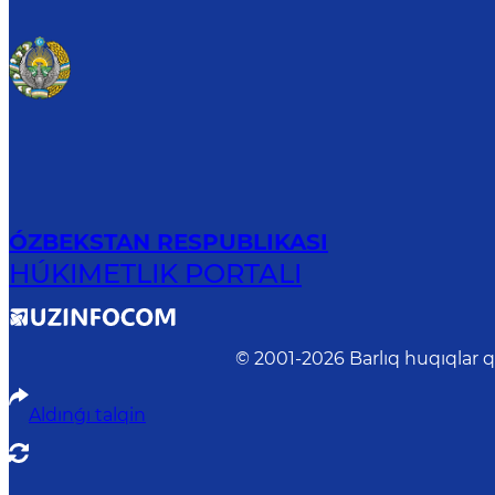
ÓZBEKSTAN RESPUBLIKASI
HÚKIMETLIK PORTALI
© 2001-
2026
Barlıq huqıqlar 
Aldınǵı talqin