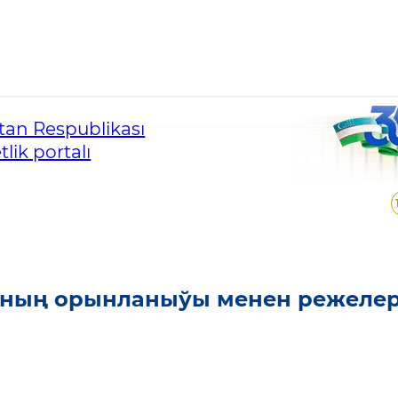
ларының орынланыўы ме
an Respublikası
lik portalı
ының орынланыўы менен режеле