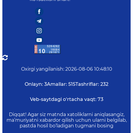
Oxirgi yangilanish
:
2026-08-06 10:48:10
Onlayn:
3
Amallar:
515
Tashriflar:
232
Veb-saytdagi o‘rtacha vaqt:
73
Diqqat! Agar siz matnda xatoliklarni aniqlasangiz,
ma’muriyatni xabardor qilish uchun ularni belgilab,
pastda hosil bo‘ladigan tugmani bosing