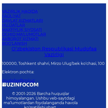
VAZIRLIK HAQIDA
FAOLIYAT
DAVLAT XIZMATLARI
HUJJATLAR
MAXFIYLIK SIYOSATI
OCHIQ MA'LUMOTLAR
AXBOROT XIZMATI
BOG‘LANISH
O‘zbekiston Respublikasi Mudofaa
Vazirligi
100000, Toshkent shahri, Mirzo Ulug‘bek ko‘chasi, 100
Elektron pochta
:
mudofaa@mil.uz
© 2001-
2026
Barcha huquqlar
himoyalangan. Ushbu veb-saytdagi
ma’lumotlardan foydalanganda havola
ko‘rsatilishi shart.