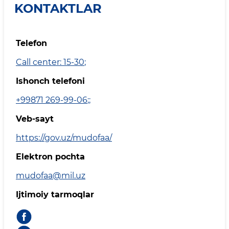
KONTAKTLAR
Telefon
Call center: 15-30
;
Ishonch telefoni
+99871 269-99-06
;
;
Veb-sayt
https://gov.uz/mudofaa/
Elektron pochta
mudofaa@mil.uz
Ijtimoiy tarmoqlar