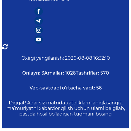
Oxirgi yangilanish
:
2026-08-08 16:32:10
Onlayn:
3
Amallar:
1026
Tashriflar:
570
Veb-saytdagi o‘rtacha vaqt:
56
Diqqat! Agar siz matnda xatoliklarni aniqlasangiz,
ma’muriyatni xabardor qilish uchun ularni belgilab,
pastda hosil bo‘ladigan tugmani bosing