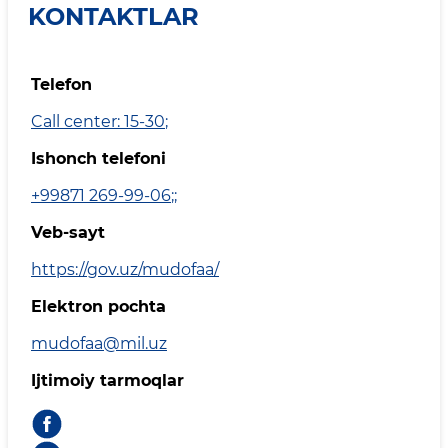
KONTAKTLAR
Telefon
Call center: 15-30
;
Ishonch telefoni
+99871 269-99-06
;
;
Veb-sayt
https://gov.uz/mudofaa/
Elektron pochta
mudofaa@mil.uz
Ijtimoiy tarmoqlar