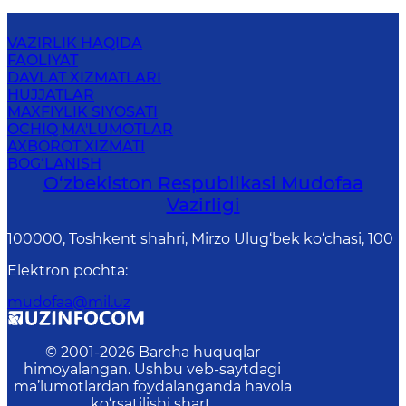
VAZIRLIK HAQIDA
FAOLIYAT
DAVLAT XIZMATLARI
HUJJATLAR
MAXFIYLIK SIYOSATI
OCHIQ MA'LUMOTLAR
AXBOROT XIZMATI
BOG‘LANISH
O‘zbekiston Respublikasi Mudofaa
Vazirligi
100000, Toshkent shahri, Mirzo Ulug‘bek ko‘chasi, 100
Elektron pochta
:
mudofaa@mil.uz
© 2001-
2026
Barcha huquqlar
himoyalangan. Ushbu veb-saytdagi
ma’lumotlardan foydalanganda havola
ko‘rsatilishi shart.